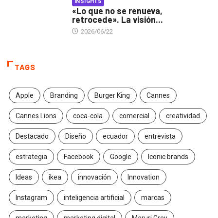
INSIGHTS
«Lo que no se renueva,
retrocede». La visión...
2026/06/22
TAGS
Apple
Branding
Burger King
Cannes
Cannes Lions
coca-cola
comercial
creatividad
Destacado
Diseño
ecuador
entrevista
estrategia
Facebook
Google
Iconic brands
Ideas
ikea
innovación
Innovation
Instagram
inteligencia artificial
marcas