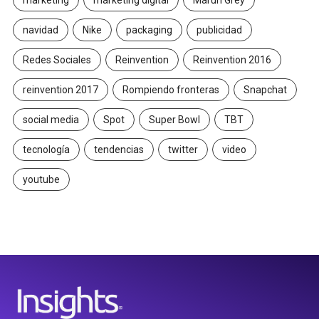
marketing
marketing digital
Maruri Grey
navidad
Nike
packaging
publicidad
Redes Sociales
Reinvention
Reinvention 2016
reinvention 2017
Rompiendo fronteras
Snapchat
social media
Spot
Super Bowl
TBT
tecnología
tendencias
twitter
video
youtube