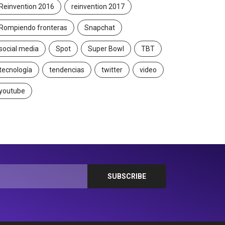
Reinvention 2016
reinvention 2017
Rompiendo fronteras
Snapchat
social media
Spot
Super Bowl
TBT
tecnología
tendencias
twitter
video
youtube