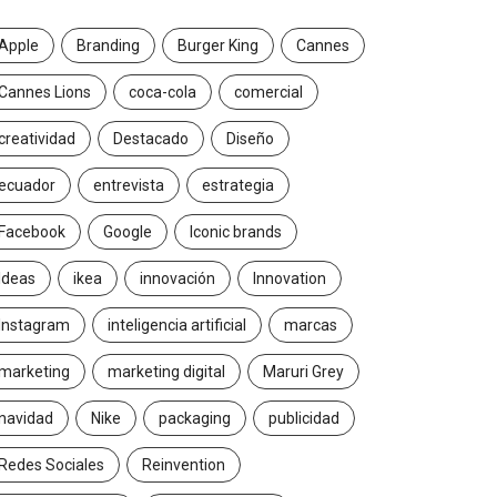
Apple
Branding
Burger King
Cannes
Cannes Lions
coca-cola
comercial
creatividad
Destacado
Diseño
ecuador
entrevista
estrategia
Facebook
Google
Iconic brands
Ideas
ikea
innovación
Innovation
Instagram
inteligencia artificial
marcas
marketing
marketing digital
Maruri Grey
navidad
Nike
packaging
publicidad
Redes Sociales
Reinvention