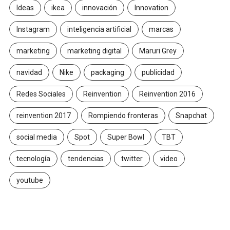
Ideas
ikea
innovación
Innovation
Instagram
inteligencia artificial
marcas
marketing
marketing digital
Maruri Grey
navidad
Nike
packaging
publicidad
Redes Sociales
Reinvention
Reinvention 2016
reinvention 2017
Rompiendo fronteras
Snapchat
social media
Spot
Super Bowl
TBT
tecnología
tendencias
twitter
video
youtube