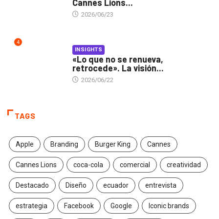
Cannes Lions...
2026/06/23
4
INSIGHTS
«Lo que no se renueva,
retrocede». La visión...
2026/06/22
TAGS
Apple
Branding
Burger King
Cannes
Cannes Lions
coca-cola
comercial
creatividad
Destacado
Diseño
ecuador
entrevista
estrategia
Facebook
Google
Iconic brands