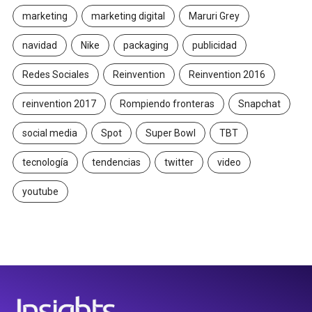
marketing
marketing digital
Maruri Grey
navidad
Nike
packaging
publicidad
Redes Sociales
Reinvention
Reinvention 2016
reinvention 2017
Rompiendo fronteras
Snapchat
social media
Spot
Super Bowl
TBT
tecnología
tendencias
twitter
video
youtube