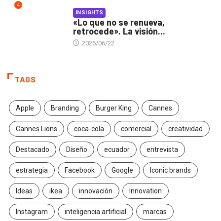
4
INSIGHTS
«Lo que no se renueva,
retrocede». La visión...
2026/06/22
TAGS
Apple
Branding
Burger King
Cannes
Cannes Lions
coca-cola
comercial
creatividad
Destacado
Diseño
ecuador
entrevista
estrategia
Facebook
Google
Iconic brands
Ideas
ikea
innovación
Innovation
Instagram
inteligencia artificial
marcas