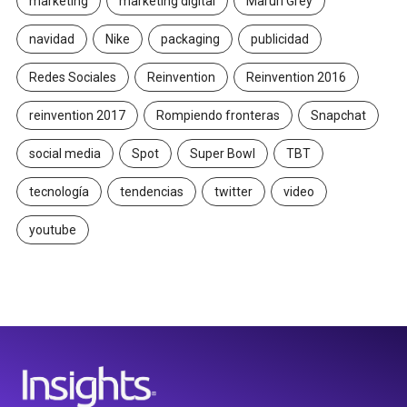
marketing
marketing digital
Maruri Grey
navidad
Nike
packaging
publicidad
Redes Sociales
Reinvention
Reinvention 2016
reinvention 2017
Rompiendo fronteras
Snapchat
social media
Spot
Super Bowl
TBT
tecnología
tendencias
twitter
video
youtube