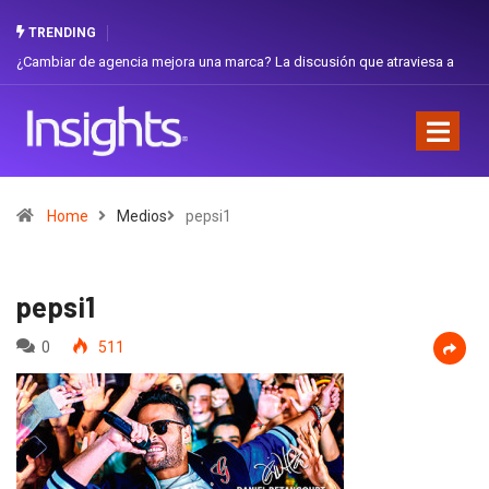
TRENDING
iar de agencia mejora una marca? La discusión que atraviesa a
Gabriela H
dor
Favorita
Home
Medios
pepsi1
pepsi1
0
511