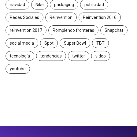
navidad
Nike
packaging
publicidad
Redes Sociales
Reinvention
Reinvention 2016
reinvention 2017
Rompiendo fronteras
Snapchat
social media
Spot
Super Bowl
TBT
tecnología
tendencias
twitter
video
youtube