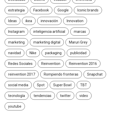
estrategia
Facebook
Google
Iconic brands
Ideas
ikea
innovación
Innovation
Instagram
inteligencia artificial
marcas
marketing
marketing digital
Maruri Grey
navidad
Nike
packaging
publicidad
Redes Sociales
Reinvention
Reinvention 2016
reinvention 2017
Rompiendo fronteras
Snapchat
social media
Spot
Super Bowl
TBT
tecnología
tendencias
twitter
video
youtube