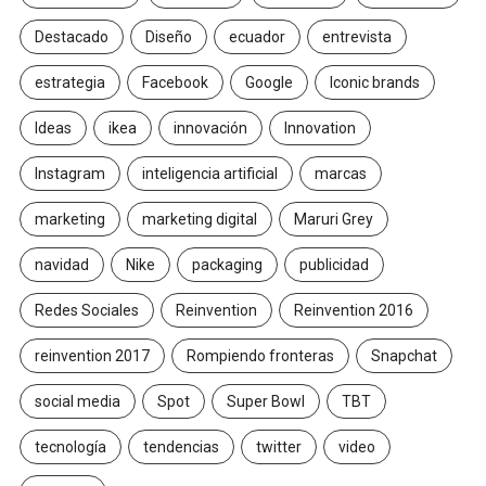
Destacado
Diseño
ecuador
entrevista
estrategia
Facebook
Google
Iconic brands
Ideas
ikea
innovación
Innovation
Instagram
inteligencia artificial
marcas
marketing
marketing digital
Maruri Grey
navidad
Nike
packaging
publicidad
Redes Sociales
Reinvention
Reinvention 2016
reinvention 2017
Rompiendo fronteras
Snapchat
social media
Spot
Super Bowl
TBT
tecnología
tendencias
twitter
video