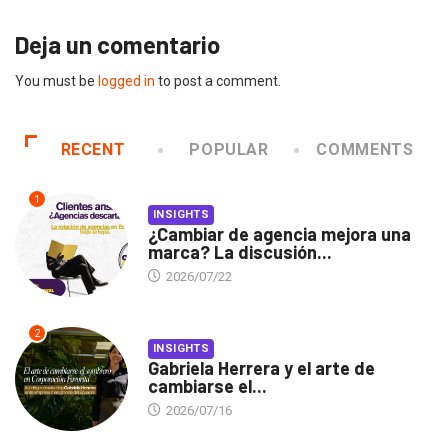
Deja un comentario
You must be
logged in
to post a comment.
RECENT
POPULAR
COMMENTS
1
INSIGHTS
¿Cambiar de agencia mejora una
marca? La discusión...
2026/07/22
2
INSIGHTS
Gabriela Herrera y el arte de
cambiarse el...
2026/07/16