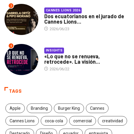
3
CANNES LIONS 2026
Dos ecuatorianos en el jurado de
Cannes Lions...
2026/06/23
4
INSIGHTS
«Lo que no se renueva,
retrocede». La visión...
2026/06/22
TAGS
Apple
Branding
Burger King
Cannes
Cannes Lions
coca-cola
comercial
creatividad
Destacado
Diseño
ecuador
entrevista