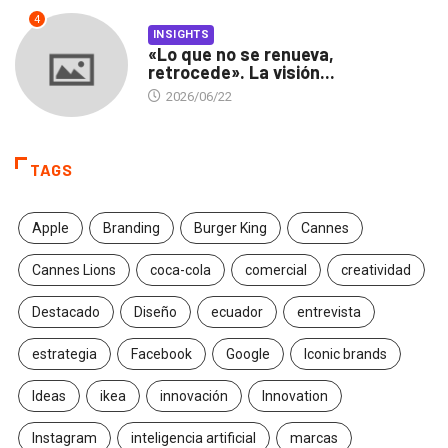
4
INSIGHTS
«Lo que no se renueva,
retrocede». La visión...
2026/06/22
TAGS
Apple
Branding
Burger King
Cannes
Cannes Lions
coca-cola
comercial
creatividad
Destacado
Diseño
ecuador
entrevista
estrategia
Facebook
Google
Iconic brands
Ideas
ikea
innovación
Innovation
Instagram
inteligencia artificial
marcas