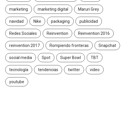
marketing
marketing digital
Maruri Grey
navidad
Nike
packaging
publicidad
Redes Sociales
Reinvention
Reinvention 2016
reinvention 2017
Rompiendo fronteras
Snapchat
social media
Spot
Super Bowl
TBT
tecnología
tendencias
twitter
video
youtube