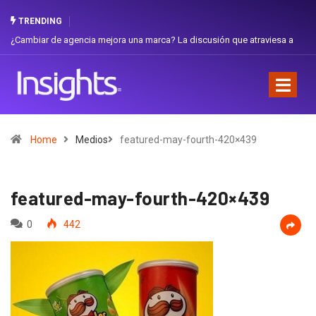
TRENDING
 de agencia mejora una marca? La discusión que atraviesa a
Gabriela Herre
Favorita
Home
Medios
featured-may-fourth-420×439
featured-may-fourth-420×439
0
442