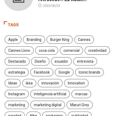
2026/06/22
TAGS
Apple
Branding
Burger King
Cannes
Cannes Lions
coca-cola
comercial
creatividad
Destacado
Diseño
ecuador
entrevista
estrategia
Facebook
Google
Iconic brands
Ideas
ikea
innovación
Innovation
Instagram
inteligencia artificial
marcas
marketing
marketing digital
Maruri Grey
navidad
Nike
packaging
publicidad