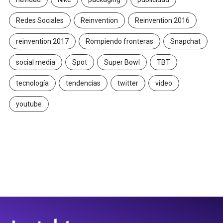
Redes Sociales
Reinvention
Reinvention 2016
reinvention 2017
Rompiendo fronteras
Snapchat
social media
Spot
Super Bowl
TBT
tecnología
tendencias
twitter
video
youtube