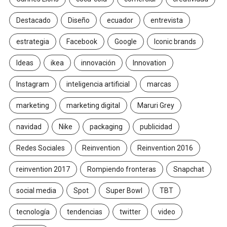
Destacado
Diseño
ecuador
entrevista
estrategia
Facebook
Google
Iconic brands
Ideas
ikea
innovación
Innovation
Instagram
inteligencia artificial
marcas
marketing
marketing digital
Maruri Grey
navidad
Nike
packaging
publicidad
Redes Sociales
Reinvention
Reinvention 2016
reinvention 2017
Rompiendo fronteras
Snapchat
social media
Spot
Super Bowl
TBT
tecnología
tendencias
twitter
video