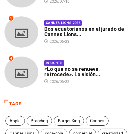
2026/07/16
3
CANNES LIONS 2026
Dos ecuatorianos en el jurado de
Cannes Lions...
2026/06/23
4
INSIGHTS
«Lo que no se renueva,
retrocede». La visión...
2026/06/22
TAGS
Apple
Branding
Burger King
Cannes
Cannes Lions
coca-cola
comercial
creatividad