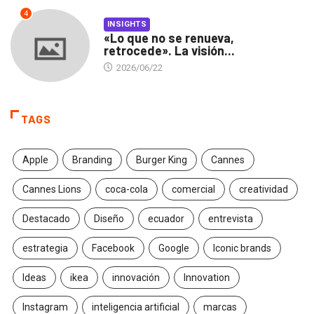
4
INSIGHTS
«Lo que no se renueva,
retrocede». La visión...
2026/06/22
TAGS
Apple
Branding
Burger King
Cannes
Cannes Lions
coca-cola
comercial
creatividad
Destacado
Diseño
ecuador
entrevista
estrategia
Facebook
Google
Iconic brands
Ideas
ikea
innovación
Innovation
Instagram
inteligencia artificial
marcas