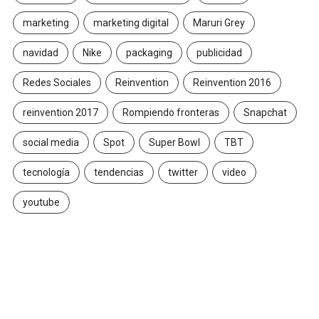
marketing
marketing digital
Maruri Grey
navidad
Nike
packaging
publicidad
Redes Sociales
Reinvention
Reinvention 2016
reinvention 2017
Rompiendo fronteras
Snapchat
social media
Spot
Super Bowl
TBT
tecnología
tendencias
twitter
video
youtube