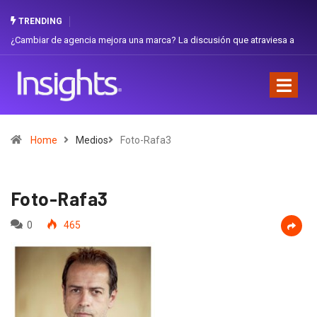
TRENDING
iar de agencia mejora una marca? La discusión que atraviesa a
Gabriela H
dor
Favorita
Home
Medios
Foto-Rafa3
Foto-Rafa3
0
465