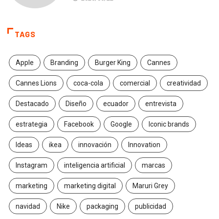
TAGS
Apple
Branding
Burger King
Cannes
Cannes Lions
coca-cola
comercial
creatividad
Destacado
Diseño
ecuador
entrevista
estrategia
Facebook
Google
Iconic brands
Ideas
ikea
innovación
Innovation
Instagram
inteligencia artificial
marcas
marketing
marketing digital
Maruri Grey
navidad
Nike
packaging
publicidad