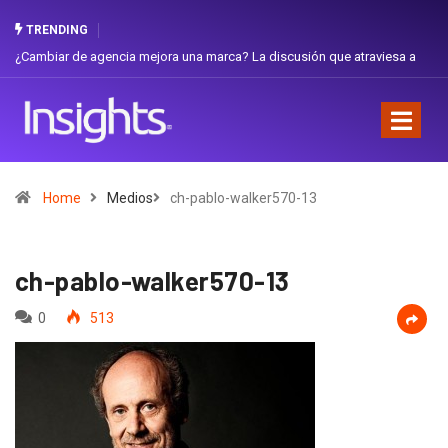
TRENDING
ambiar de agencia mejora una marca? La discusión que atraviesa a
Gabriel
uador
Favorit
Home
Medios
ch-pablo-walker570-13
ch-pablo-walker570-13
0
513