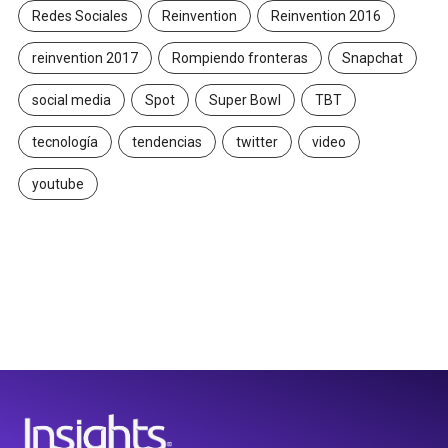
Redes Sociales
Reinvention
Reinvention 2016
reinvention 2017
Rompiendo fronteras
Snapchat
social media
Spot
Super Bowl
TBT
tecnología
tendencias
twitter
video
youtube