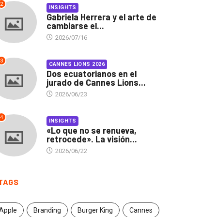
2
INSIGHTS
Gabriela Herrera y el arte de
cambiarse el...
2026/07/16
3
CANNES LIONS 2026
Dos ecuatorianos en el
jurado de Cannes Lions...
2026/06/23
4
INSIGHTS
«Lo que no se renueva,
retrocede». La visión...
2026/06/22
INSIGHTS
CANNES LIONS 2026
briela Herrera y el arte
Dos ecuatorianos en el
TAGS
 cambiarse...
jurado de Cannes...
2026/07/16
2026/06/23
Apple
Branding
Burger King
Cannes