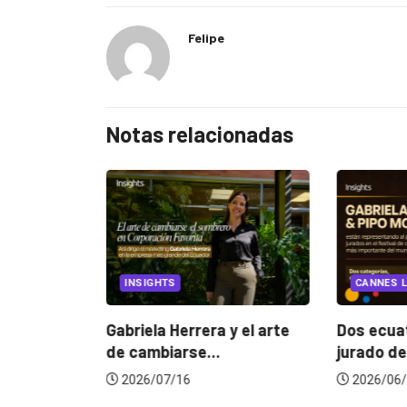
Felipe
Notas relacionadas
EGORIZED
INSIGHTS
CANNES L
ncia
? La...
Gabriela Herrera y el arte
Dos ecuat
de cambiarse...
jurado de
2026/07/16
2026/06/