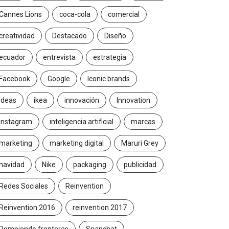
Cannes Lions
coca-cola
comercial
creatividad
Destacado
Diseño
ecuador
entrevista
estrategia
Facebook
Google
Iconic brands
Ideas
ikea
innovación
Innovation
Instagram
inteligencia artificial
marcas
marketing
marketing digital
Maruri Grey
navidad
Nike
packaging
publicidad
Redes Sociales
Reinvention
Reinvention 2016
reinvention 2017