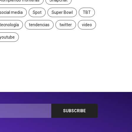
Rompiendo fronteras
Snapchat
social media
Spot
Super Bowl
TBT
tecnología
tendencias
twitter
video
youtube