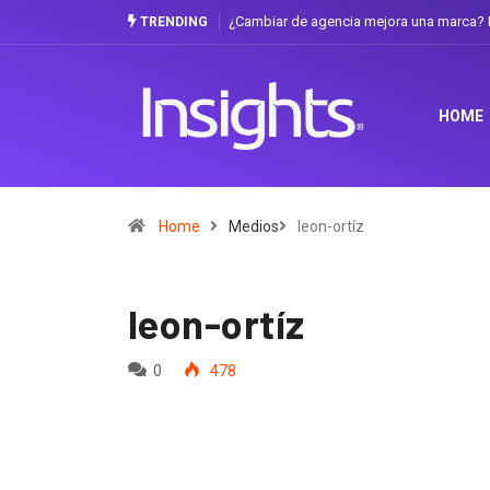
¿Cambiar de agencia mejora una marca? L
TRENDING
HOME
Home
Medios
leon-ortíz
leon-ortíz
0
478