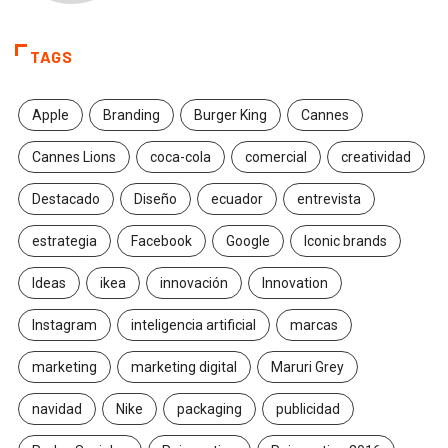
TAGS
Apple
Branding
Burger King
Cannes
Cannes Lions
coca-cola
comercial
creatividad
Destacado
Diseño
ecuador
entrevista
estrategia
Facebook
Google
Iconic brands
Ideas
ikea
innovación
Innovation
Instagram
inteligencia artificial
marcas
marketing
marketing digital
Maruri Grey
navidad
Nike
packaging
publicidad