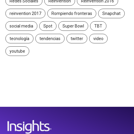
Redes Sociales
Reinvention
Reinvention 2016
reinvention 2017
Rompiendo fronteras
Snapchat
social media
Spot
Super Bowl
TBT
tecnología
tendencias
twitter
video
youtube