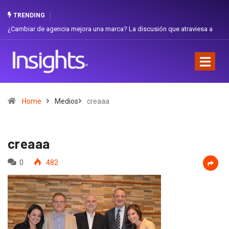
TRENDING
iar de agencia mejora una marca? La discusión que atraviesa a
Gabriela H
dor
Favorita
Home
Medios
creaaa
creaaa
0
482