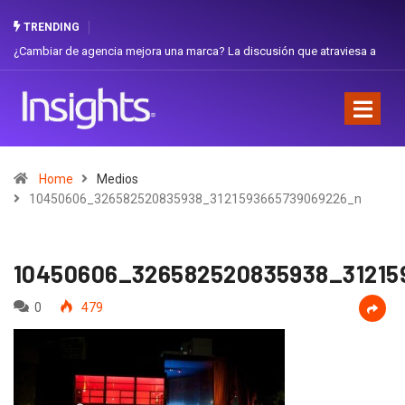
TRENDING
 discusión que atraviesa a
Gabriela Herrera y el arte de cambiarse el som
Favorita
Home
Medios
10450606_326582520835938_3121593665739069226_n
10450606_326582520835938_31215
0
479