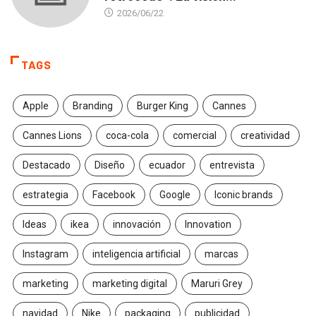
2026/06/22
TAGS
Apple
Branding
Burger King
Cannes
Cannes Lions
coca-cola
comercial
creatividad
Destacado
Diseño
ecuador
entrevista
estrategia
Facebook
Google
Iconic brands
Ideas
ikea
innovación
Innovation
Instagram
inteligencia artificial
marcas
marketing
marketing digital
Maruri Grey
navidad
Nike
packaging
publicidad