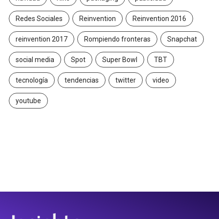
Redes Sociales
Reinvention
Reinvention 2016
reinvention 2017
Rompiendo fronteras
Snapchat
social media
Spot
Super Bowl
TBT
tecnología
tendencias
twitter
video
youtube