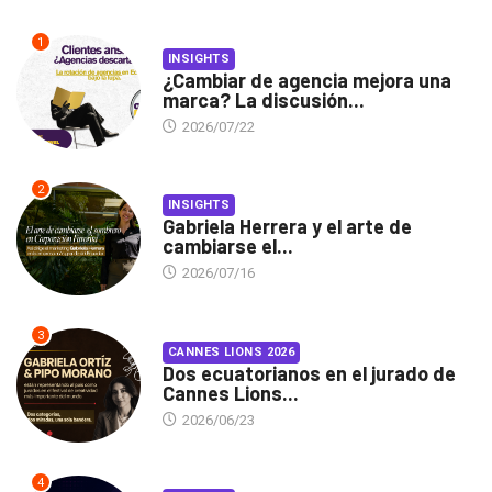
1
INSIGHTS
¿Cambiar de agencia mejora una
marca? La discusión...
2026/07/22
2
INSIGHTS
Gabriela Herrera y el arte de
cambiarse el...
2026/07/16
3
CANNES LIONS 2026
Dos ecuatorianos en el jurado de
Cannes Lions...
2026/06/23
4