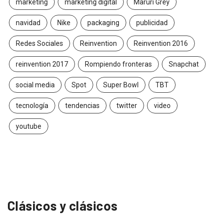
marketing
marketing digital
Maruri Grey
navidad
Nike
packaging
publicidad
Redes Sociales
Reinvention
Reinvention 2016
reinvention 2017
Rompiendo fronteras
Snapchat
social media
Spot
Super Bowl
TBT
tecnología
tendencias
twitter
video
youtube
Clásicos y clásicos