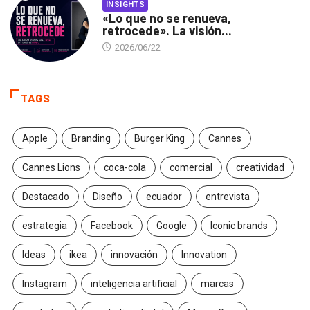
INSIGHTS
«Lo que no se renueva,
retrocede». La visión...
2026/06/22
TAGS
Apple
Branding
Burger King
Cannes
Cannes Lions
coca-cola
comercial
creatividad
Destacado
Diseño
ecuador
entrevista
estrategia
Facebook
Google
Iconic brands
Ideas
ikea
innovación
Innovation
Instagram
inteligencia artificial
marcas