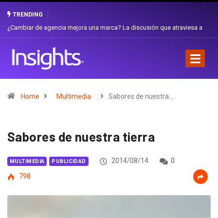
TRENDING
Gabriela Herrera y el arte de cambiarse el sombrero en Corporación
Favorita
Home
Multimedia
Sabores de nuestra…
Sabores de nuestra tierra
2014/08/14
0
MULTIMEDIA
PUBLICIDAD
798