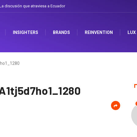
a discusión que atraviesa a Ecuador
Gabriela Herrera y el arte de cambiarse 
INSIGHTERS
BRANDS
REINVENTION
LUX
7ho1_1280
1tj5d7ho1_1280