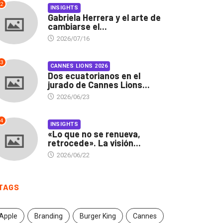
2
INSIGHTS
Gabriela Herrera y el arte de
cambiarse el...
2026/07/16
3
CANNES LIONS 2026
Dos ecuatorianos en el
jurado de Cannes Lions...
2026/06/23
4
INSIGHTS
«Lo que no se renueva,
retrocede». La visión...
2026/06/22
TAGS
Apple
Branding
Burger King
Cannes