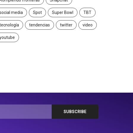
Rompiendo fronteras
Snapchat
social media
Spot
Super Bowl
TBT
tecnología
tendencias
twitter
video
youtube