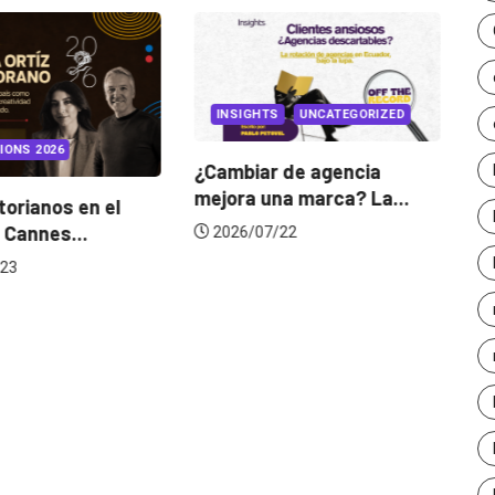
INSIGHTS
UNCATEGORIZED
2026
INSI
¿Cambiar de agencia
mejora una marca? La...
nos en el
Gabrie
nes...
de cam
2026/07/22
2026/