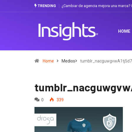
¿Cambiar de agencia mejora una marca? L
TRENDING
HOME
Home
Medios
tumblr_nacguwgvwA1tj5d
tumblr_nacguwgvwA
0
339