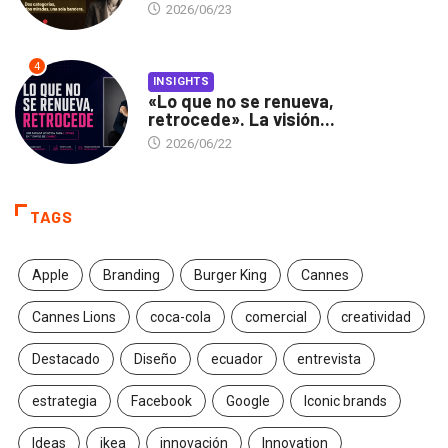
2026/06/23
4
INSIGHTS
«Lo que no se renueva,
retrocede». La visión...
2026/06/22
TAGS
Apple
Branding
Burger King
Cannes
Cannes Lions
coca-cola
comercial
creatividad
Destacado
Diseño
ecuador
entrevista
estrategia
Facebook
Google
Iconic brands
Ideas
ikea
innovación
Innovation