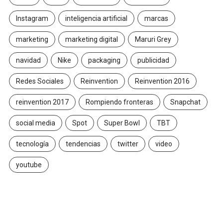
Instagram
inteligencia artificial
marcas
marketing
marketing digital
Maruri Grey
navidad
Nike
packaging
publicidad
Redes Sociales
Reinvention
Reinvention 2016
reinvention 2017
Rompiendo fronteras
Snapchat
social media
Spot
Super Bowl
TBT
tecnología
tendencias
twitter
video
youtube