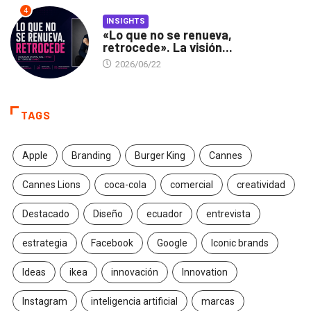
4
INSIGHTS
«Lo que no se renueva,
retrocede». La visión...
2026/06/22
TAGS
Apple
Branding
Burger King
Cannes
Cannes Lions
coca-cola
comercial
creatividad
Destacado
Diseño
ecuador
entrevista
estrategia
Facebook
Google
Iconic brands
Ideas
ikea
innovación
Innovation
Instagram
inteligencia artificial
marcas