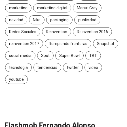
marketing
marketing digital
Maruri Grey
navidad
Nike
packaging
publicidad
Redes Sociales
Reinvention
Reinvention 2016
reinvention 2017
Rompiendo fronteras
Snapchat
social media
Spot
Super Bowl
TBT
tecnología
tendencias
twitter
video
youtube
Flashmob Fernando Alonso