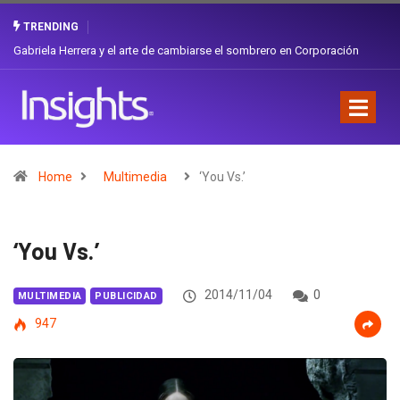
TRENDING
¿Cambiar de agencia mejora una marca? La discusión que atraviesa a
Ecuador
Home
Multimedia
‘You Vs.’
‘You Vs.’
2014/11/04
0
MULTIMEDIA
PUBLICIDAD
947