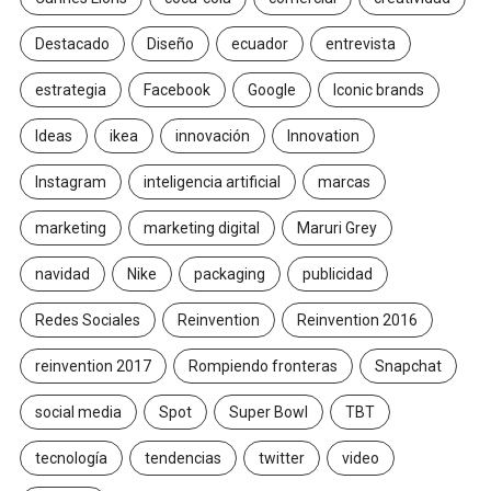
Destacado
Diseño
ecuador
entrevista
estrategia
Facebook
Google
Iconic brands
Ideas
ikea
innovación
Innovation
Instagram
inteligencia artificial
marcas
marketing
marketing digital
Maruri Grey
navidad
Nike
packaging
publicidad
Redes Sociales
Reinvention
Reinvention 2016
reinvention 2017
Rompiendo fronteras
Snapchat
social media
Spot
Super Bowl
TBT
tecnología
tendencias
twitter
video