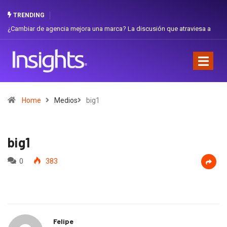
TRENDING
¿Cambiar de agencia mejora una marca? La discusión que atraviesa a
Gab
Ecuador
Fav
Home
Medios
big1
big1
0
383
Felipe