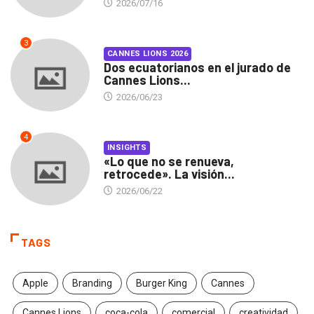
2026/07/16
3
CANNES LIONS 2026
Dos ecuatorianos en el jurado de
Cannes Lions...
2026/06/23
4
INSIGHTS
«Lo que no se renueva,
retrocede». La visión...
2026/06/22
TAGS
Apple
Branding
Burger King
Cannes
Cannes Lions
coca-cola
comercial
creatividad