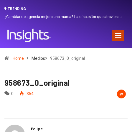
TRENDING
iar de agencia mejora una marca? La discusión que atraviesa a
Gabriela H
dor
Favorita
Home
Medios
958673_0_original
958673_0_original
0
354
Felipe