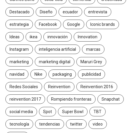
Destacado
Diseño
ecuador
entrevista
estrategia
Facebook
Google
Iconic brands
Ideas
ikea
innovación
Innovation
Instagram
inteligencia artificial
marcas
marketing
marketing digital
Maruri Grey
navidad
Nike
packaging
publicidad
Redes Sociales
Reinvention
Reinvention 2016
reinvention 2017
Rompiendo fronteras
Snapchat
social media
Spot
Super Bowl
TBT
tecnología
tendencias
twitter
video