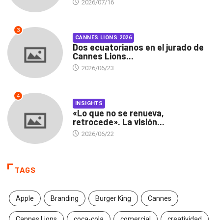
2026/07/16
3
CANNES LIONS 2026
Dos ecuatorianos en el jurado de
Cannes Lions...
2026/06/23
4
INSIGHTS
«Lo que no se renueva,
retrocede». La visión...
2026/06/22
TAGS
Apple
Branding
Burger King
Cannes
Cannes Lions
coca-cola
comercial
creatividad