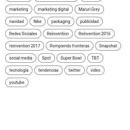
marketing
marketing digital
Maruri Grey
navidad
Nike
packaging
publicidad
Redes Sociales
Reinvention
Reinvention 2016
reinvention 2017
Rompiendo fronteras
Snapchat
social media
Spot
Super Bowl
TBT
tecnología
tendencias
twitter
video
youtube