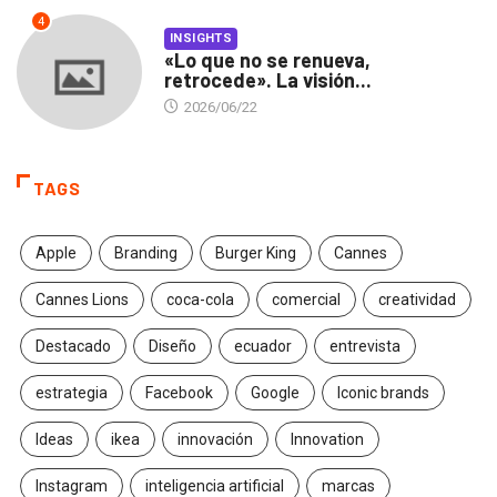
4
INSIGHTS
«Lo que no se renueva,
retrocede». La visión...
2026/06/22
TAGS
Apple
Branding
Burger King
Cannes
Cannes Lions
coca-cola
comercial
creatividad
Destacado
Diseño
ecuador
entrevista
estrategia
Facebook
Google
Iconic brands
Ideas
ikea
innovación
Innovation
Instagram
inteligencia artificial
marcas