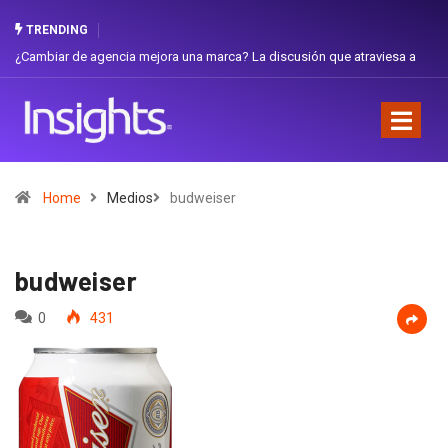
TRENDING
ambiar de agencia mejora una marca? La discusión que atraviesa a
Gabriel
uador
Favorit
Home
Medios
budweiser
budweiser
0
431