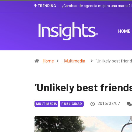
a discusión que atraviesa a Ecuador
Gabriela Herrera y el arte de cambiarse 
TRENDING
HOME
Home
Multimedia
‘Unlikely best friend
‘Unlikely best friend
2015/07/07
MULTIMEDIA
PUBLICIDAD