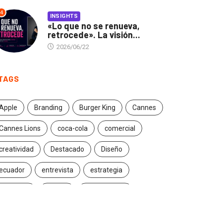
4
INSIGHTS
«Lo que no se renueva,
retrocede». La visión...
2026/06/22
TAGS
Apple
Branding
Burger King
Cannes
Cannes Lions
coca-cola
comercial
creatividad
Destacado
Diseño
ecuador
entrevista
estrategia
Facebook
Google
Iconic brands
Ideas
ikea
innovación
Innovation