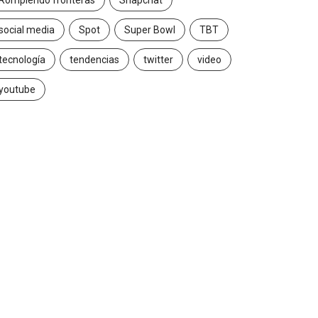
Rompiendo fronteras
Snapchat
social media
Spot
Super Bowl
TBT
tecnología
tendencias
twitter
video
youtube