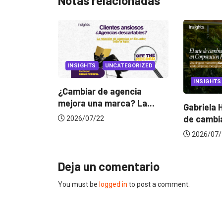
Notas relacionadas
TS
UNCATEGORIZED
INSIGHTS
r de agencia
una marca? La...
Gabriela Herrera y el arte
de cambiarse...
7/22
2026/07/16
Deja un comentario
You must be
logged in
to post a comment.