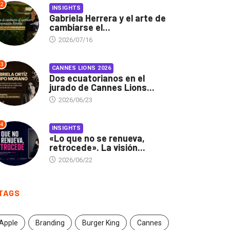
2
INSIGHTS
Gabriela Herrera y el arte de
cambiarse el...
2026/07/16
3
CANNES LIONS 2026
Dos ecuatorianos en el
jurado de Cannes Lions...
2026/06/23
4
INSIGHTS
«Lo que no se renueva,
retrocede». La visión...
2026/06/22
TAGS
Apple
Branding
Burger King
Cannes