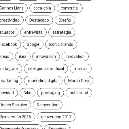
Cannes Lions
coca-cola
comercial
creatividad
Destacado
Diseño
ecuador
entrevista
estrategia
Facebook
Google
Iconic brands
Ideas
ikea
innovación
Innovation
Instagram
inteligencia artificial
marcas
marketing
marketing digital
Maruri Grey
navidad
Nike
packaging
publicidad
Redes Sociales
Reinvention
Reinvention 2016
reinvention 2017