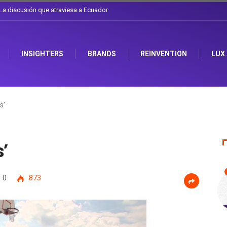
el sombrero en Corporación Favorita
INSIGHTERS
BRANDS
REINVENTION
LUX
s’
s’
0
873