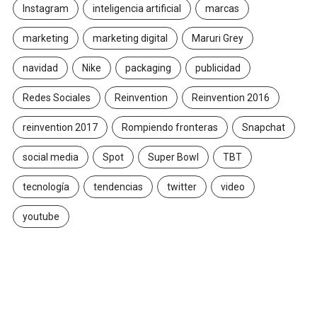
Instagram
inteligencia artificial
marcas
marketing
marketing digital
Maruri Grey
navidad
Nike
packaging
publicidad
Redes Sociales
Reinvention
Reinvention 2016
reinvention 2017
Rompiendo fronteras
Snapchat
social media
Spot
Super Bowl
TBT
tecnología
tendencias
twitter
video
youtube