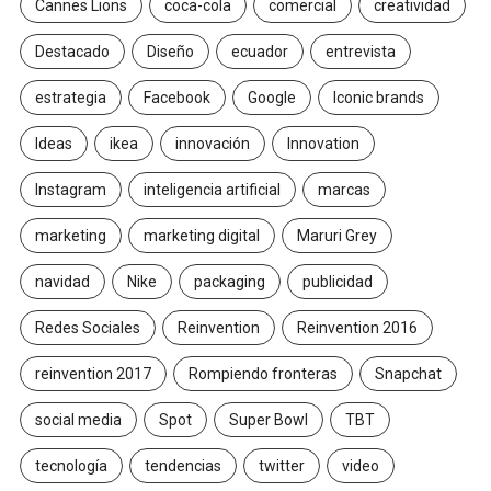
Cannes Lions
coca-cola
comercial
creatividad
Destacado
Diseño
ecuador
entrevista
estrategia
Facebook
Google
Iconic brands
Ideas
ikea
innovación
Innovation
Instagram
inteligencia artificial
marcas
marketing
marketing digital
Maruri Grey
navidad
Nike
packaging
publicidad
Redes Sociales
Reinvention
Reinvention 2016
reinvention 2017
Rompiendo fronteras
Snapchat
social media
Spot
Super Bowl
TBT
tecnología
tendencias
twitter
video