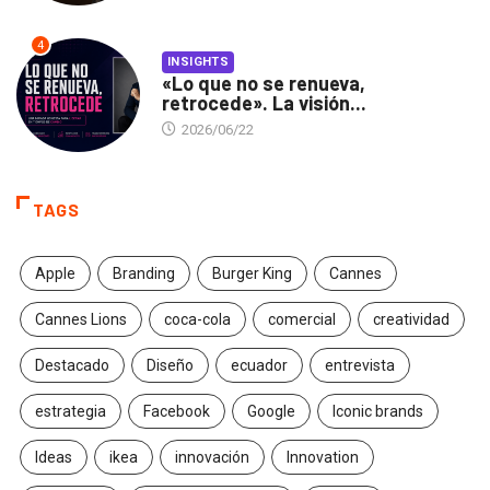
4
INSIGHTS
«Lo que no se renueva,
retrocede». La visión...
2026/06/22
TAGS
Apple
Branding
Burger King
Cannes
Cannes Lions
coca-cola
comercial
creatividad
Destacado
Diseño
ecuador
entrevista
estrategia
Facebook
Google
Iconic brands
Ideas
ikea
innovación
Innovation