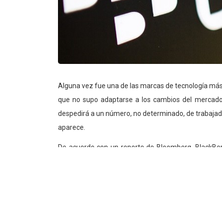
Alguna vez fue una de las marcas de tecnología má
que no supo adaptarse a los cambios del mercado 
despedirá a un número, no determinado, de trabajad
aparece.
De acuerdo con un reporte de Bloomberg, BlackBe
como parte de su estrategia para usar sus recursos
Canadá comenzaron a finales de 2013 y no se han d
perdido un 30% de su valor.