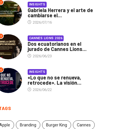
2
INSIGHTS
Gabriela Herrera y el arte de
cambiarse el...
2026/07/16
3
CANNES LIONS 2026
Dos ecuatorianos en el
jurado de Cannes Lions...
2026/06/23
4
INSIGHTS
«Lo que no se renueva,
retrocede». La visión...
2026/06/22
TAGS
Apple
Branding
Burger King
Cannes