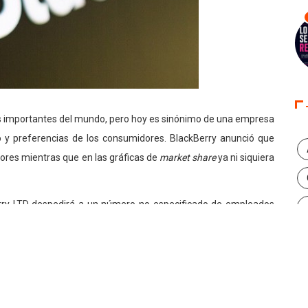
s importantes del mundo, pero hoy es sinónimo de una empresa
y preferencias de los consumidores. BlackBerry anunció que
ores mientras que en las gráficas de
market share
ya ni siquiera
rry LTD despedirá a un número no especificado de empleados
 de manera eficiente. Los recortes en la compañía con base en
etenido. En lo que va del año las acciones de BlackBerry han