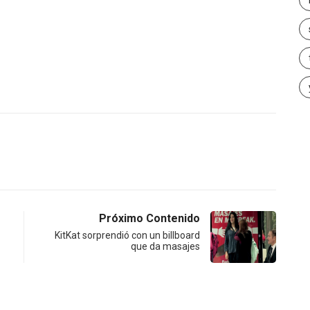
Próximo Contenido
KitKat sorprendió con un billboard
que da masajes