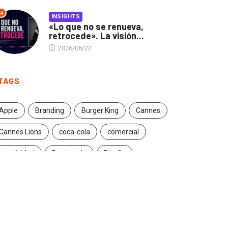
4
INSIGHTS
«Lo que no se renueva,
retrocede». La visión...
2026/06/22
TAGS
Apple
Branding
Burger King
Cannes
Cannes Lions
coca-cola
comercial
creatividad
Destacado
Diseño
ecuador
entrevista
estrategia
Facebook
Google
Iconic brands
Ideas
ikea
innovación
Innovation