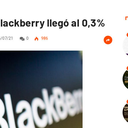
lackberry llegó al 0,3%
/07/21
0
986