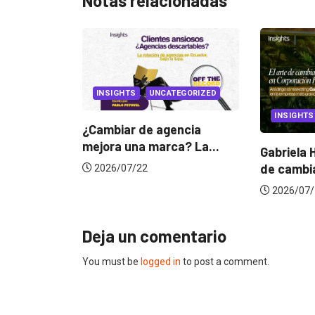
Notas relacionadas
IGHTS
UNCATEGORIZED
INSIGHTS
iar de agencia
a una marca? La...
Gabriela Herrera y el arte
de cambiarse...
/07/22
2026/07/16
Deja un comentario
You must be
logged in
to post a comment.