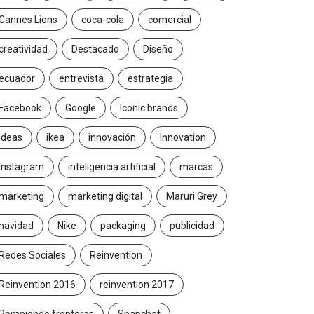
Cannes Lions
coca-cola
comercial
creatividad
Destacado
Diseño
ecuador
entrevista
estrategia
Facebook
Google
Iconic brands
Ideas
ikea
innovación
Innovation
Instagram
inteligencia artificial
marcas
marketing
marketing digital
Maruri Grey
navidad
Nike
packaging
publicidad
Redes Sociales
Reinvention
Reinvention 2016
reinvention 2017