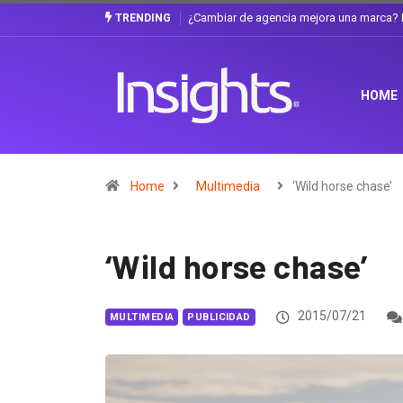
La discusión que atraviesa a Ecuador
Gabriela Herrera y el arte de cambiarse 
TRENDING
HOME
Home
Multimedia
‘Wild horse chase’
‘Wild horse chase’
2015/07/21
MULTIMEDIA
PUBLICIDAD