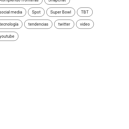
Rompiendo fronteras
Snapchat
social media
Spot
Super Bowl
TBT
tecnología
tendencias
twitter
video
youtube