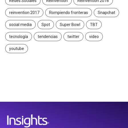
Redes Sociales
Reinvention
Reinvention 2016
reinvention 2017
Rompiendo fronteras
Snapchat
social media
Spot
Super Bowl
TBT
tecnología
tendencias
twitter
video
youtube