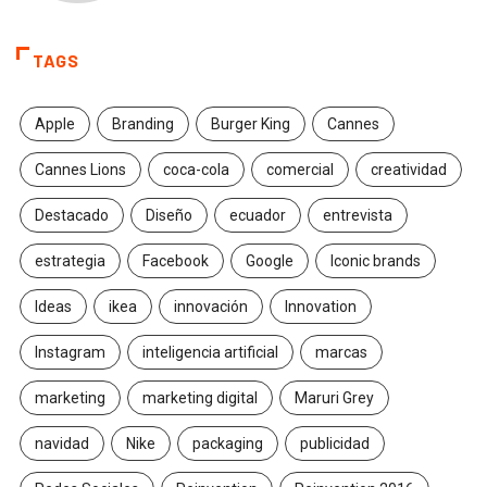
TAGS
Apple
Branding
Burger King
Cannes
Cannes Lions
coca-cola
comercial
creatividad
Destacado
Diseño
ecuador
entrevista
estrategia
Facebook
Google
Iconic brands
Ideas
ikea
innovación
Innovation
Instagram
inteligencia artificial
marcas
marketing
marketing digital
Maruri Grey
navidad
Nike
packaging
publicidad