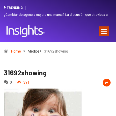
TRENDING
iar de agencia mejora una marca? La discusión que atraviesa a
Gabriela H
dor
Favorita
Home
Medios
31692showing
31692showing
0
391