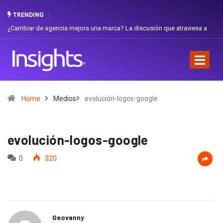
TRENDING
¿Cambiar de agencia mejora una marca? La discusión que atraviesa a
Gabri
Ecuador
Favor
Home
Medios
evolución-logos-google
evolución-logos-google
0
320
Geovanny