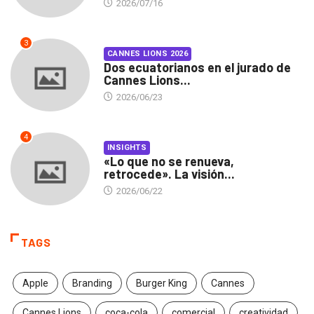
2026/07/16
3
CANNES LIONS 2026
Dos ecuatorianos en el jurado de
Cannes Lions...
2026/06/23
4
INSIGHTS
«Lo que no se renueva,
retrocede». La visión...
2026/06/22
TAGS
Apple
Branding
Burger King
Cannes
Cannes Lions
coca-cola
comercial
creatividad