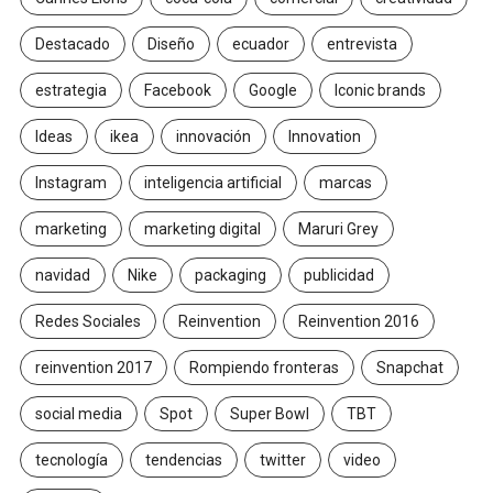
Destacado
Diseño
ecuador
entrevista
estrategia
Facebook
Google
Iconic brands
Ideas
ikea
innovación
Innovation
Instagram
inteligencia artificial
marcas
marketing
marketing digital
Maruri Grey
navidad
Nike
packaging
publicidad
Redes Sociales
Reinvention
Reinvention 2016
reinvention 2017
Rompiendo fronteras
Snapchat
social media
Spot
Super Bowl
TBT
tecnología
tendencias
twitter
video