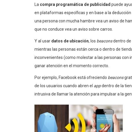
La
compra programática de publicidad
puede ayuda
en plataformas específicas y en base a la deducció
una persona con mucha hambre vea un aviso de ham
que no conduce vea un aviso sobre carros.
Y al usar
datos de ubicación
, los
beacons
dentro de
mientras las personas están cerca o dentro de tienda
inconvenientes (como molestar a las personas con i
ganar atención en el momento correcto.
Por ejemplo, Facebook está ofreciendo
beacons
grat
de los usuarios cuando abren el
app
dentro de la ti
intrusiva de llamar la atención para impulsar a la ge