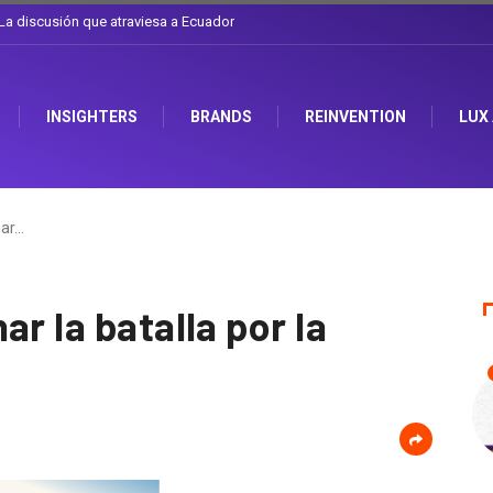
l sombrero en Corporación Favorita
INSIGHTERS
BRANDS
REINVENTION
LUX
nar…
r la batalla por la