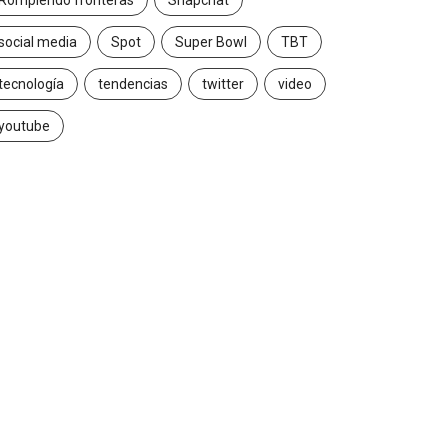
Rompiendo fronteras
Snapchat
social media
Spot
Super Bowl
TBT
tecnología
tendencias
twitter
video
youtube