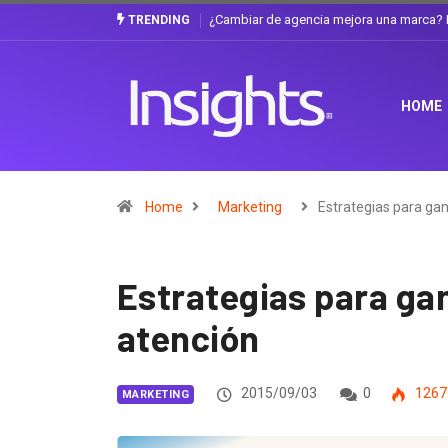
Gabriela Herrera y el arte de cambiarse e
TRENDING
HOME
Home
Marketing
Estrategias para ga
Estrategias para gana
atención
2015/09/03
0
1267
MARKETING