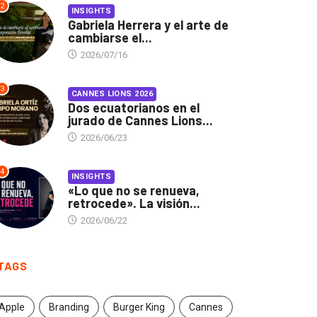
2
INSIGHTS
Gabriela Herrera y el arte de
cambiarse el...
2026/07/16
3
CANNES LIONS 2026
Dos ecuatorianos en el
jurado de Cannes Lions...
2026/06/23
4
INSIGHTS
«Lo que no se renueva,
retrocede». La visión...
2026/06/22
TAGS
Apple
Branding
Burger King
Cannes