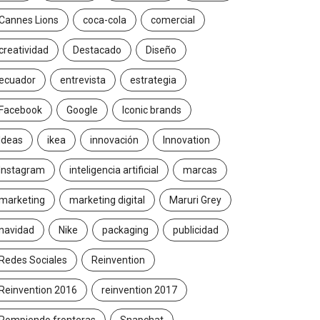
Cannes Lions
coca-cola
comercial
creatividad
Destacado
Diseño
ecuador
entrevista
estrategia
Facebook
Google
Iconic brands
Ideas
ikea
innovación
Innovation
Instagram
inteligencia artificial
marcas
marketing
marketing digital
Maruri Grey
navidad
Nike
packaging
publicidad
Redes Sociales
Reinvention
Reinvention 2016
reinvention 2017