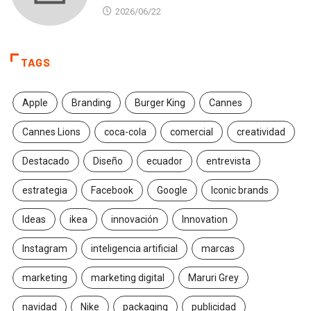
2026/06/22
TAGS
Apple
Branding
Burger King
Cannes
Cannes Lions
coca-cola
comercial
creatividad
Destacado
Diseño
ecuador
entrevista
estrategia
Facebook
Google
Iconic brands
Ideas
ikea
innovación
Innovation
Instagram
inteligencia artificial
marcas
marketing
marketing digital
Maruri Grey
navidad
Nike
packaging
publicidad