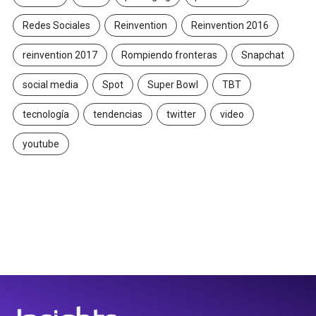
Redes Sociales
Reinvention
Reinvention 2016
reinvention 2017
Rompiendo fronteras
Snapchat
social media
Spot
Super Bowl
TBT
tecnología
tendencias
twitter
video
youtube