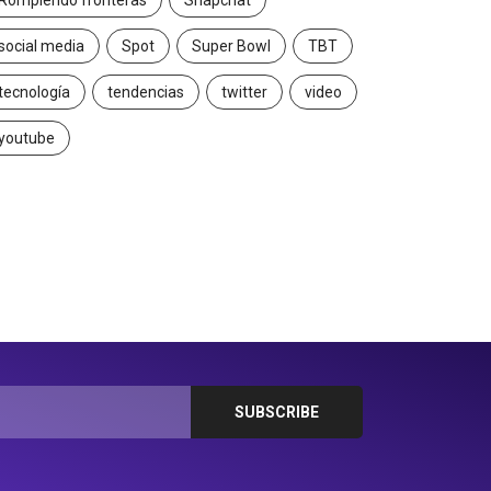
Rompiendo fronteras
Snapchat
social media
Spot
Super Bowl
TBT
tecnología
tendencias
twitter
video
youtube