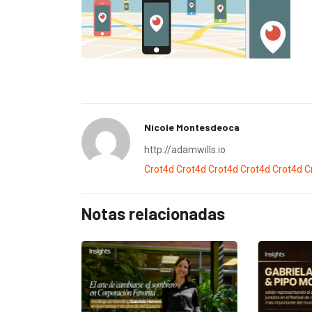
Nicole Montesdeoca
http://adamwills.io
Crot4d
Crot4d
Crot4d
Crot4d
Crot4d
C
Notas relacionadas
EGORIZED