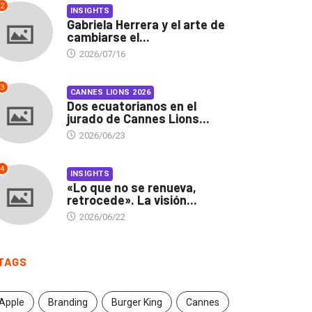
2
INSIGHTS
Gabriela Herrera y el arte de
cambiarse el...
2026/07/16
3
CANNES LIONS 2026
Dos ecuatorianos en el
jurado de Cannes Lions...
2026/06/23
4
INSIGHTS
«Lo que no se renueva,
retrocede». La visión...
2026/06/22
TAGS
Apple
Branding
Burger King
Cannes