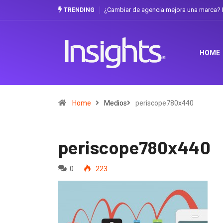
¿Cambiar de agencia mejora una marca? L
TRENDING
HOME
Home
Medios
periscope780x440
periscope780x440
0
223