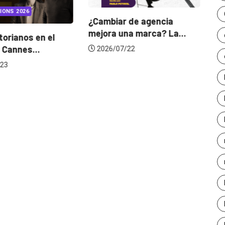
IONS 2026
¿Cambiar de agencia
mejora una marca? La...
orianos en el
Ga
 Cannes...
de
2026/07/22
23