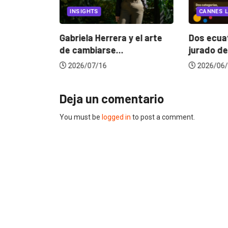
INSIGHTS
CANNES L
ncia
? La...
Gabriela Herrera y el arte
Dos ecuat
de cambiarse...
jurado de
2026/07/16
2026/06/
Deja un comentario
You must be
logged in
to post a comment.