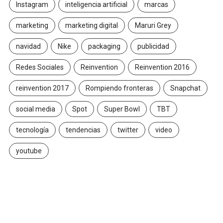
Instagram
inteligencia artificial
marcas
marketing
marketing digital
Maruri Grey
navidad
Nike
packaging
publicidad
Redes Sociales
Reinvention
Reinvention 2016
reinvention 2017
Rompiendo fronteras
Snapchat
social media
Spot
Super Bowl
TBT
tecnología
tendencias
twitter
video
youtube