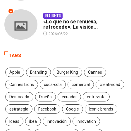
4
INSIGHTS
«Lo que no se renueva,
retrocede». La visión...
2026/06/22
TAGS
Apple
Branding
Burger King
Cannes
Cannes Lions
coca-cola
comercial
creatividad
Destacado
Diseño
ecuador
entrevista
estrategia
Facebook
Google
Iconic brands
Ideas
ikea
innovación
Innovation