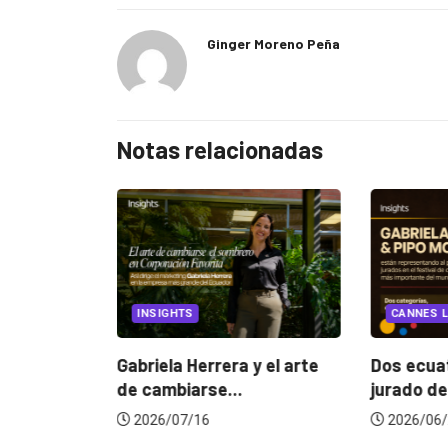
Ginger Moreno Peña
Notas relacionadas
EGORIZED
INSIGHTS
CANNES L
ncia
? La...
Gabriela Herrera y el arte
Dos ecuat
de cambiarse...
jurado de
2026/07/16
2026/06/