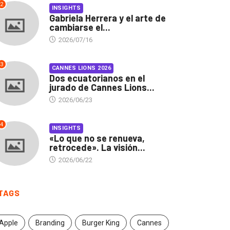
2
INSIGHTS
Gabriela Herrera y el arte de
cambiarse el...
2026/07/16
3
CANNES LIONS 2026
Dos ecuatorianos en el
jurado de Cannes Lions...
2026/06/23
4
INSIGHTS
«Lo que no se renueva,
retrocede». La visión...
2026/06/22
INSIGHTS
CANNES LIONS 2026
briela Herrera y el arte
Dos ecuatorianos en el
TAGS
 cambiarse...
jurado de Cannes...
2026/07/16
2026/06/23
Apple
Branding
Burger King
Cannes