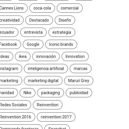
Cannes Lions
coca-cola
comercial
creatividad
Destacado
Diseño
ecuador
entrevista
estrategia
Facebook
Google
Iconic brands
Ideas
ikea
innovación
Innovation
Instagram
inteligencia artificial
marcas
marketing
marketing digital
Maruri Grey
navidad
Nike
packaging
publicidad
Redes Sociales
Reinvention
Reinvention 2016
reinvention 2017