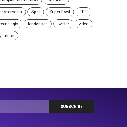
Rompiendo fronteras
Snapchat
social media
Spot
Super Bowl
TBT
tecnología
tendencias
twitter
video
youtube