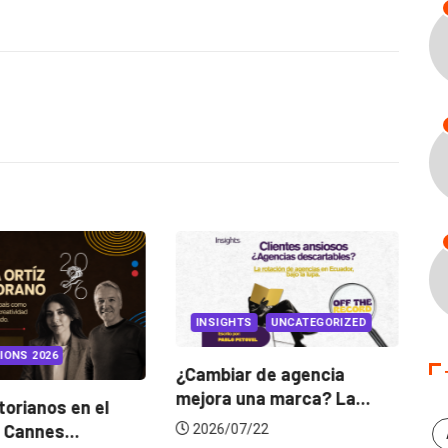
INSIGHTS
UNCATEGORIZED
IONS 2026
¿Cambiar de agencia
mejora una marca? La...
orianos en el
Ga
 Cannes...
de
2026/07/22