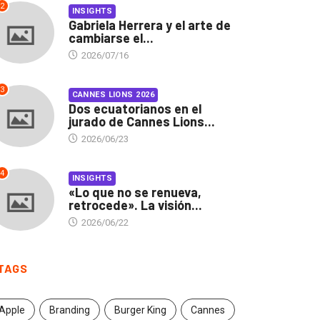
2
INSIGHTS
Gabriela Herrera y el arte de
cambiarse el...
2026/07/16
3
CANNES LIONS 2026
Dos ecuatorianos en el
jurado de Cannes Lions...
2026/06/23
4
INSIGHTS
«Lo que no se renueva,
retrocede». La visión...
2026/06/22
INSIGHTS
CANNES LIONS 2026
TAGS
briela Herrera y el arte
Dos ecuatorianos en el
 cambiarse...
jurado de Cannes...
Apple
Branding
Burger King
Cannes