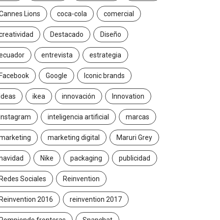
2026/07/16
2026/06/23
Cannes Lions
coca-cola
comercial
creatividad
Destacado
Diseño
ecuador
entrevista
estrategia
Facebook
Google
Iconic brands
Ideas
ikea
innovación
Innovation
Instagram
inteligencia artificial
marcas
marketing
marketing digital
Maruri Grey
navidad
Nike
packaging
publicidad
Redes Sociales
Reinvention
Reinvention 2016
reinvention 2017