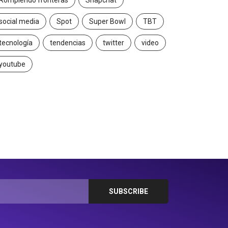
Rompiendo fronteras
Snapchat
social media
Spot
Super Bowl
TBT
tecnología
tendencias
twitter
video
youtube