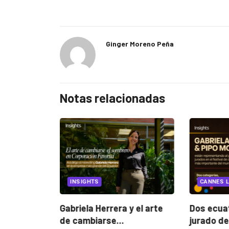
Ginger Moreno Peña
Notas relacionadas
EGORIZED
INSIGHTS
CANNES L
ncia
? La...
Gabriela Herrera y el arte
Dos ecuat
de cambiarse...
jurado de