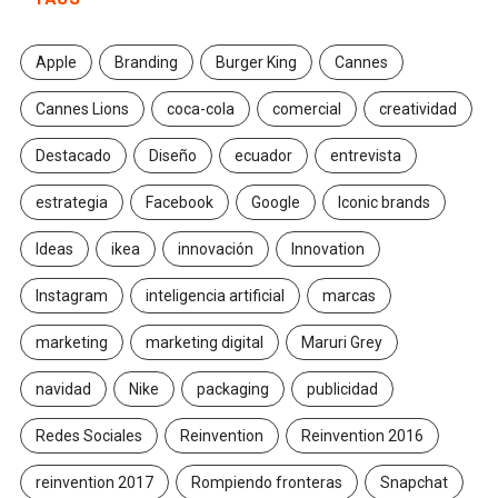
Apple
Branding
Burger King
Cannes
Cannes Lions
coca-cola
comercial
creatividad
Destacado
Diseño
ecuador
entrevista
estrategia
Facebook
Google
Iconic brands
Ideas
ikea
innovación
Innovation
Instagram
inteligencia artificial
marcas
marketing
marketing digital
Maruri Grey
navidad
Nike
packaging
publicidad
Redes Sociales
Reinvention
Reinvention 2016
reinvention 2017
Rompiendo fronteras
Snapchat