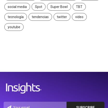
social media
Spot
Super Bowl
TBT
tecnología
tendencias
twitter
video
youtube