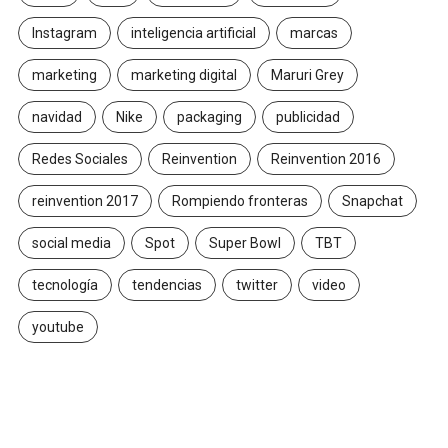
Instagram
inteligencia artificial
marcas
marketing
marketing digital
Maruri Grey
navidad
Nike
packaging
publicidad
Redes Sociales
Reinvention
Reinvention 2016
reinvention 2017
Rompiendo fronteras
Snapchat
social media
Spot
Super Bowl
TBT
tecnología
tendencias
twitter
video
youtube