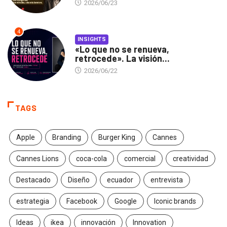
2026/06/23
4
INSIGHTS
«Lo que no se renueva,
retrocede». La visión...
2026/06/22
TAGS
Apple
Branding
Burger King
Cannes
Cannes Lions
coca-cola
comercial
creatividad
Destacado
Diseño
ecuador
entrevista
estrategia
Facebook
Google
Iconic brands
Ideas
ikea
innovación
Innovation