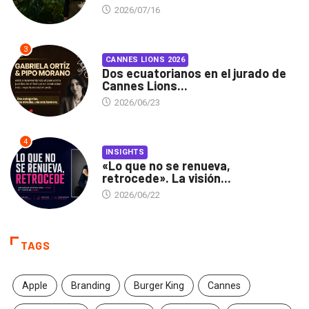
2026/07/16
3
CANNES LIONS 2026
Dos ecuatorianos en el jurado de
Cannes Lions...
2026/06/23
4
INSIGHTS
«Lo que no se renueva,
retrocede». La visión...
2026/06/22
TAGS
Apple
Branding
Burger King
Cannes