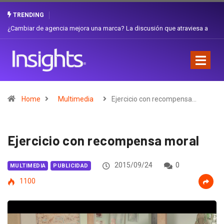
TRENDING
Gabriela Herrera y el arte de cambiarse el sombrero en Corporación
Favorita
Home
Multimedia
Ejercicio con recompensa…
Ejercicio con recompensa moral
2015/09/24
0
MULTIMEDIA
PUBLICIDAD
1100