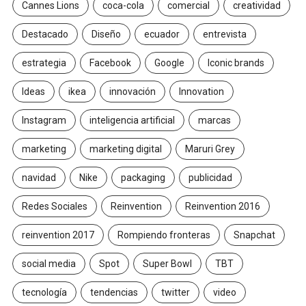
Cannes Lions
coca-cola
comercial
creatividad
Destacado
Diseño
ecuador
entrevista
estrategia
Facebook
Google
Iconic brands
Ideas
ikea
innovación
Innovation
Instagram
inteligencia artificial
marcas
marketing
marketing digital
Maruri Grey
navidad
Nike
packaging
publicidad
Redes Sociales
Reinvention
Reinvention 2016
reinvention 2017
Rompiendo fronteras
Snapchat
social media
Spot
Super Bowl
TBT
tecnología
tendencias
twitter
video