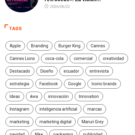
2026/06/22
TAGS
Apple
Branding
Burger King
Cannes
Cannes Lions
coca-cola
comercial
creatividad
Destacado
Diseño
ecuador
entrevista
estrategia
Facebook
Google
Iconic brands
Ideas
ikea
innovación
Innovation
Instagram
inteligencia artificial
marcas
marketing
marketing digital
Maruri Grey
navidad
Nike
packaging
publicidad