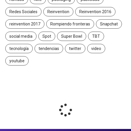
Redes Sociales
Reinvention
Reinvention 2016
reinvention 2017
Rompiendo fronteras
Snapchat
social media
Spot
Super Bowl
TBT
tecnología
tendencias
twitter
video
youtube