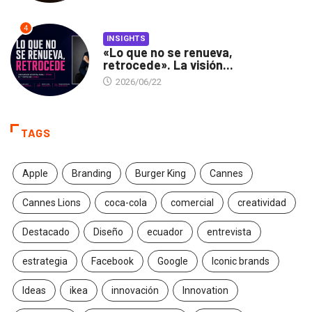
4
INSIGHTS
«Lo que no se renueva,
retrocede». La visión...
2026/06/22
TAGS
Apple
Branding
Burger King
Cannes
Cannes Lions
coca-cola
comercial
creatividad
Destacado
Diseño
ecuador
entrevista
estrategia
Facebook
Google
Iconic brands
Ideas
ikea
innovación
Innovation