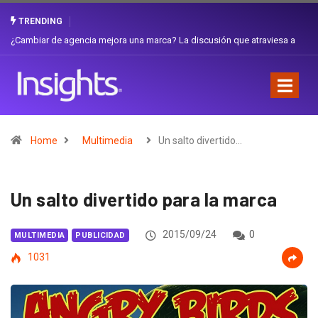
TRENDING
Gabriela Herrera y el arte de cambiarse el sombrero en Corporación
Favorita
Home
Multimedia
Un salto divertido…
Un salto divertido para la marca
2015/09/24
0
MULTIMEDIA
PUBLICIDAD
1031