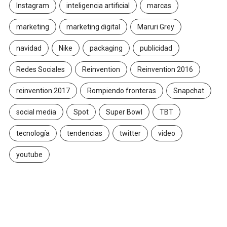
Instagram
inteligencia artificial
marcas
marketing
marketing digital
Maruri Grey
navidad
Nike
packaging
publicidad
Redes Sociales
Reinvention
Reinvention 2016
reinvention 2017
Rompiendo fronteras
Snapchat
social media
Spot
Super Bowl
TBT
tecnología
tendencias
twitter
video
youtube