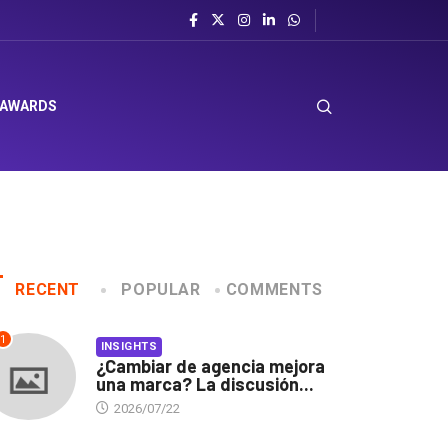
l sombrero en Corporación Favorita
 AWARDS
RECENT
POPULAR
COMMENTS
1
INSIGHTS
¿Cambiar de agencia mejora
una marca? La discusión...
2026/07/22