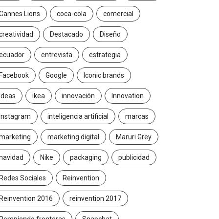
Cannes Lions
coca-cola
comercial
creatividad
Destacado
Diseño
ecuador
entrevista
estrategia
Facebook
Google
Iconic brands
Ideas
ikea
innovación
Innovation
Instagram
inteligencia artificial
marcas
marketing
marketing digital
Maruri Grey
navidad
Nike
packaging
publicidad
Redes Sociales
Reinvention
Reinvention 2016
reinvention 2017