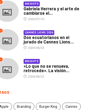
2
INSIGHTS
Gabriela Herrera y el arte de
cambiarse el...
2026/07/16
3
CANNES LIONS 2026
Dos ecuatorianos en el
jurado de Cannes Lions...
2026/06/23
4
INSIGHTS
«Lo que no se renueva,
retrocede». La visión...
2026/06/22
INSIGHTS
CANNES LIONS 2026
briela Herrera y el arte
Dos ecuatorianos en el
TAGS
 cambiarse...
jurado de Cannes...
2026/07/16
2026/06/23
Apple
Branding
Burger King
Cannes