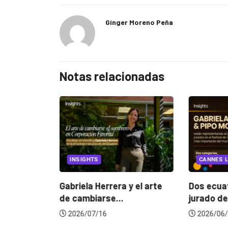
Ginger Moreno Peña
Notas relacionadas
EGORIZED
INSIGHTS
CANNES L
ncia
? La...
Gabriela Herrera y el arte
Dos ecuat
de cambiarse...
jurado de
2026/07/16
2026/06/