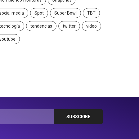
Rompiendo fronteras
Snapchat
social media
Spot
Super Bowl
TBT
tecnología
tendencias
twitter
video
youtube