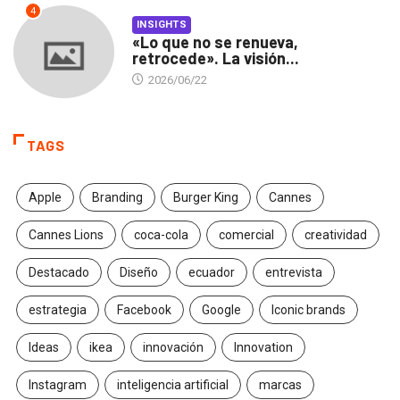
4
INSIGHTS
«Lo que no se renueva,
retrocede». La visión...
2026/06/22
TAGS
Apple
Branding
Burger King
Cannes
Cannes Lions
coca-cola
comercial
creatividad
Destacado
Diseño
ecuador
entrevista
estrategia
Facebook
Google
Iconic brands
Ideas
ikea
innovación
Innovation
Instagram
inteligencia artificial
marcas