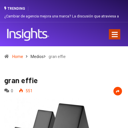
TRENDING
 de agencia mejora una marca? La discusión que atraviesa a
Gabriela Herre
Favorita
Home
Medios
gran effie
gran effie
0
551