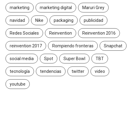
marketing
marketing digital
Maruri Grey
navidad
Nike
packaging
publicidad
Redes Sociales
Reinvention
Reinvention 2016
reinvention 2017
Rompiendo fronteras
Snapchat
social media
Spot
Super Bowl
TBT
tecnología
tendencias
twitter
video
youtube