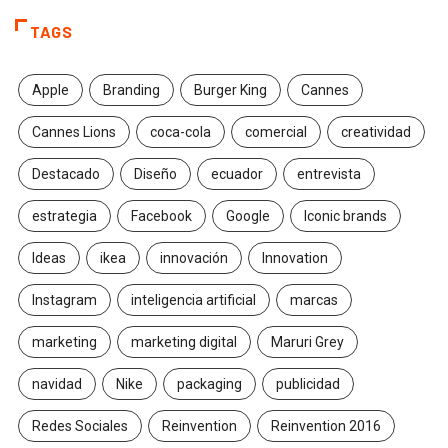
TAGS
Apple
Branding
Burger King
Cannes
Cannes Lions
coca-cola
comercial
creatividad
Destacado
Diseño
ecuador
entrevista
estrategia
Facebook
Google
Iconic brands
Ideas
ikea
innovación
Innovation
Instagram
inteligencia artificial
marcas
marketing
marketing digital
Maruri Grey
navidad
Nike
packaging
publicidad
Redes Sociales
Reinvention
Reinvention 2016