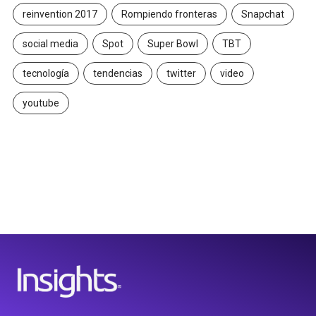
reinvention 2017
Rompiendo fronteras
Snapchat
social media
Spot
Super Bowl
TBT
tecnología
tendencias
twitter
video
youtube