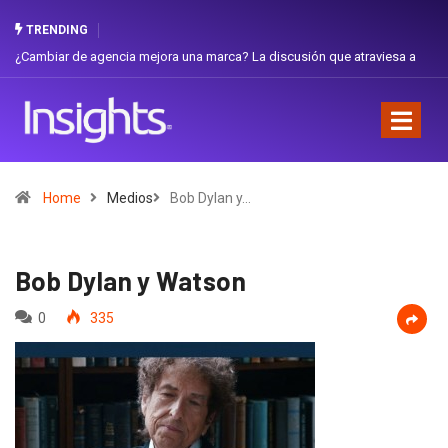
TRENDING
iar de agencia mejora una marca? La discusión que atraviesa a
Gabriela H
dor
Favorita
Home
Medios
Bob Dylan y…
Bob Dylan y Watson
0
335