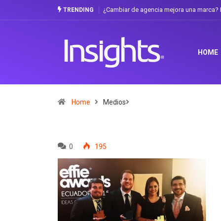
¿Cambiar de agencia mejora una marca? L
TRENDING
HOME
Home
Medios
0
195