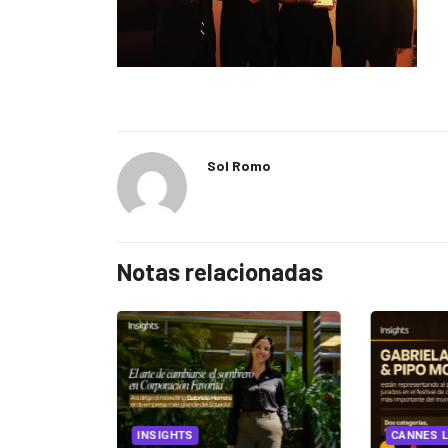
Sol Romo
Notas relacionadas
EGORIZED
INSIGHTS
CANNES L