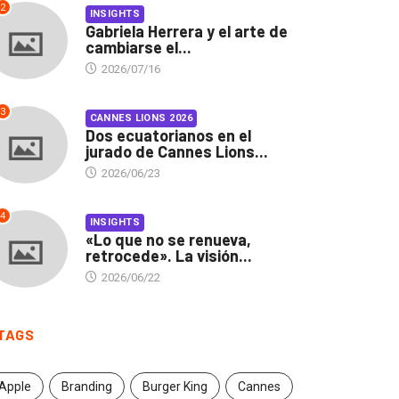
2
INSIGHTS
Gabriela Herrera y el arte de
cambiarse el...
2026/07/16
3
CANNES LIONS 2026
Dos ecuatorianos en el
jurado de Cannes Lions...
2026/06/23
4
INSIGHTS
«Lo que no se renueva,
retrocede». La visión...
2026/06/22
TAGS
Apple
Branding
Burger King
Cannes
INSIGHTS
CANNES LIONS 2026