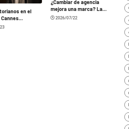
¿Cambiar de agencia
mejora una marca? La...
orianos en el
Ga
 Cannes...
de
2026/07/22
23