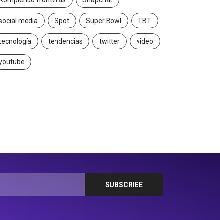
Rompiendo fronteras
Snapchat
social media
Spot
Super Bowl
TBT
tecnología
tendencias
twitter
video
youtube