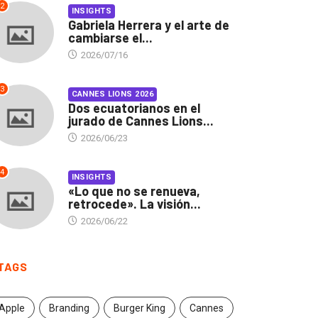
2
INSIGHTS
Gabriela Herrera y el arte de
cambiarse el...
2026/07/16
3
CANNES LIONS 2026
Dos ecuatorianos en el
jurado de Cannes Lions...
2026/06/23
4
INSIGHTS
«Lo que no se renueva,
retrocede». La visión...
2026/06/22
TAGS
Apple
Branding
Burger King
Cannes