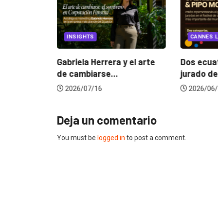
EGORIZED
INSIGHTS
CANNES L
ncia
? La...
Gabriela Herrera y el arte
Dos ecuat
de cambiarse...
jurado de
2026/07/16
2026/06/
Deja un comentario
You must be
logged in
to post a comment.