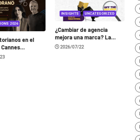
INSIGHTS
UNCATEGORIZED
IONS 2026
¿Cambiar de agencia
mejora una marca? La...
orianos en el
Ga
 Cannes...
de
2026/07/22
23