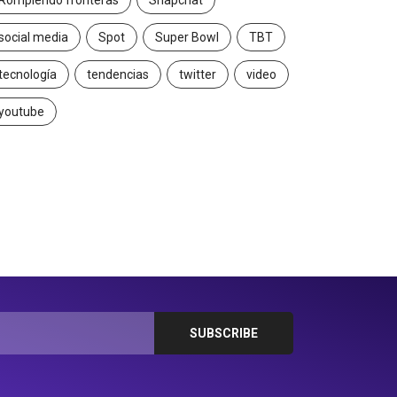
Rompiendo fronteras
Snapchat
social media
Spot
Super Bowl
TBT
tecnología
tendencias
twitter
video
youtube