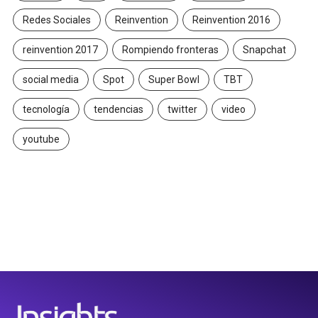
Redes Sociales
Reinvention
Reinvention 2016
reinvention 2017
Rompiendo fronteras
Snapchat
social media
Spot
Super Bowl
TBT
tecnología
tendencias
twitter
video
youtube