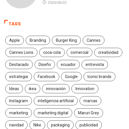
2026/06/22
TAGS
Apple
Branding
Burger King
Cannes
Cannes Lions
coca-cola
comercial
creatividad
Destacado
Diseño
ecuador
entrevista
estrategia
Facebook
Google
Iconic brands
Ideas
ikea
innovación
Innovation
Instagram
inteligencia artificial
marcas
marketing
marketing digital
Maruri Grey
navidad
Nike
packaging
publicidad