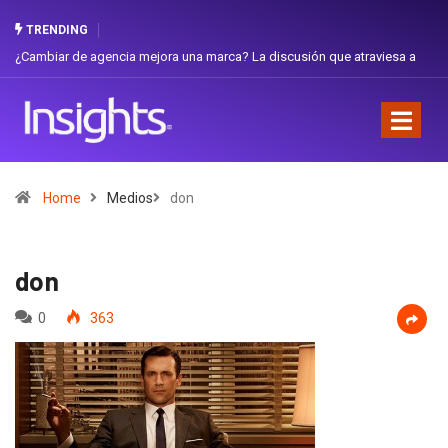
TRENDING
 de agencia mejora una marca? La discusión que atraviesa a
Gabriela Herre
Favorita
Home
Medios
don
don
0
363