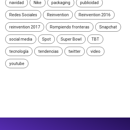
navidad
Nike
packaging
publicidad
Redes Sociales
Reinvention
Reinvention 2016
reinvention 2017
Rompiendo fronteras
Snapchat
social media
Spot
Super Bowl
TBT
tecnología
tendencias
twitter
video
youtube