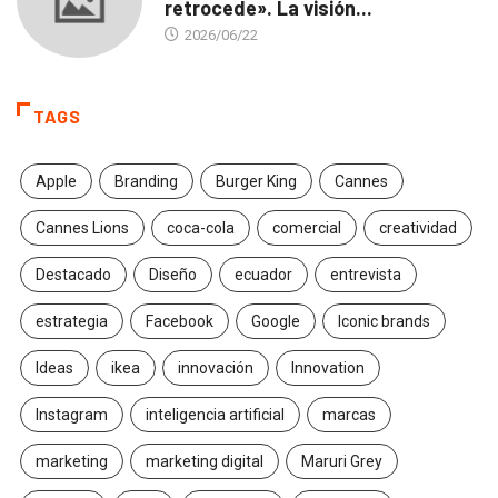
retrocede». La visión...
2026/06/22
TAGS
Apple
Branding
Burger King
Cannes
Cannes Lions
coca-cola
comercial
creatividad
Destacado
Diseño
ecuador
entrevista
estrategia
Facebook
Google
Iconic brands
Ideas
ikea
innovación
Innovation
Instagram
inteligencia artificial
marcas
marketing
marketing digital
Maruri Grey