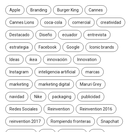
Apple
Branding
Burger King
Cannes
Cannes Lions
coca-cola
comercial
creatividad
Destacado
Diseño
ecuador
entrevista
estrategia
Facebook
Google
Iconic brands
Ideas
ikea
innovación
Innovation
Instagram
inteligencia artificial
marcas
marketing
marketing digital
Maruri Grey
navidad
Nike
packaging
publicidad
Redes Sociales
Reinvention
Reinvention 2016
reinvention 2017
Rompiendo fronteras
Snapchat