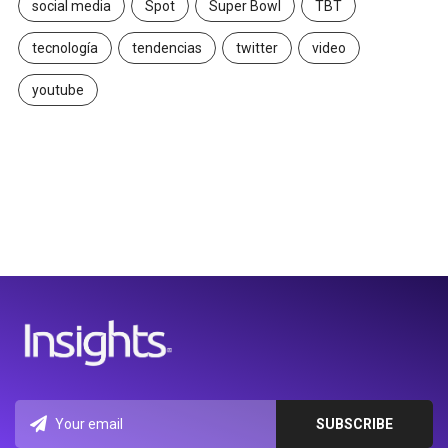
social media
Spot
Super Bowl
TBT
tecnología
tendencias
twitter
video
youtube