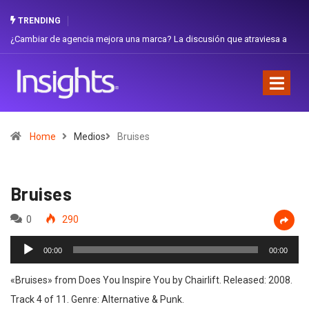
TRENDING
¿Cambiar de agencia mejora una marca? La discusión que atraviesa a
Gab
Ecuador
Fav
Home
Medios
Bruises
Bruises
0
290
Reproductor
00:00
00:00
de
audio
«Bruises» from Does You Inspire You by Chairlift. Released: 2008.
Track 4 of 11. Genre: Alternative & Punk.