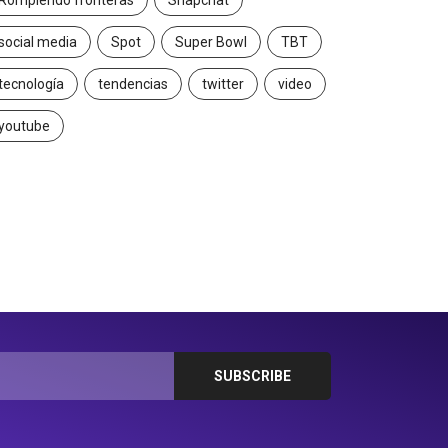
Rompiendo fronteras
Snapchat
social media
Spot
Super Bowl
TBT
tecnología
tendencias
twitter
video
youtube