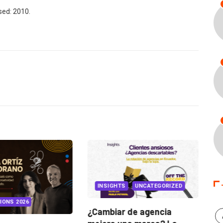
de
sed: 2010.
flecha
arriba/abajo
para
aumentar
o
disminuir
el
volumen.
INSIGHTS
UNCATEGORIZED
IONS 2026
¿Cambiar de agencia