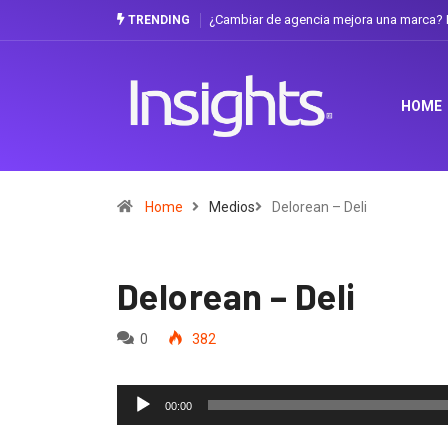
¿Cambiar de agencia mejora una marca? L
TRENDING
HOME
Home
Medios
Delorean – Deli
Delorean – Deli
0
382
Reproductor
00:00
de
audio