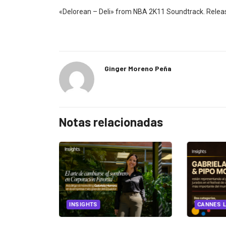
«Delorean – Deli» from NBA 2K11 Soundtrack. Relea
Ginger Moreno Peña
Notas relacionadas
EGORIZED
INSIGHTS
CANNES L
ncia