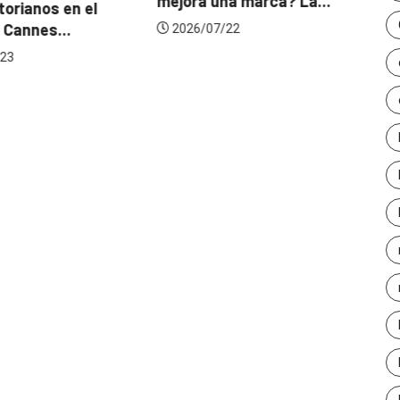
mejora una marca? La...
orianos en el
Ga
 Cannes...
de
2026/07/22
23