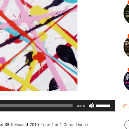
Utiliza
00:00
las
teclas
de
f 88. Released: 2010. Track 1 of 1. Genre: Dance.
flecha