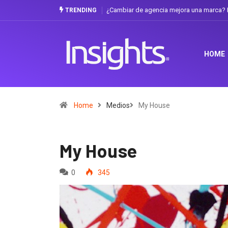
biar de agencia mejora una marca? La discusión que atraviesa a Ecuador
Gabr
TRENDING
HOME
Home
Medios
My House
My House
0
345