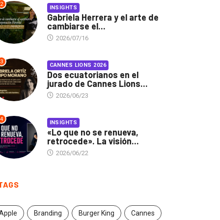
2
INSIGHTS
Gabriela Herrera y el arte de
cambiarse el...
2026/07/16
3
CANNES LIONS 2026
Dos ecuatorianos en el
jurado de Cannes Lions...
2026/06/23
4
INSIGHTS
«Lo que no se renueva,
retrocede». La visión...
2026/06/22
TAGS
Apple
Branding
Burger King
Cannes