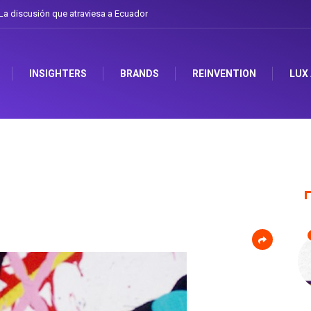
iela Herrera y el arte de cambiarse el sombrero en Corporación Favorita
INSIGHTERS
BRANDS
REINVENTION
LUX