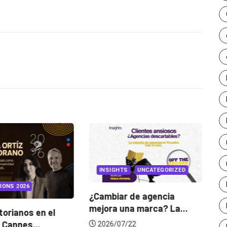
arriba/abajo
para
aumentar
o
disminuir
el
volumen.
INSIGHTS
UNCATEGORIZED
IONS 2026
¿Cambiar de agencia
mejora una marca? La...
orianos en el
Ga
 Cannes...
de
2026/07/22