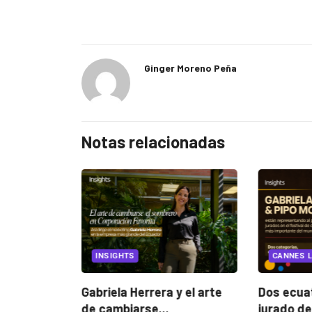
Ginger Moreno Peña
Notas relacionadas
EGORIZED
INSIGHTS
CANNES L
ncia
? La...
Gabriela Herrera y el arte
Dos ecuat
de cambiarse...
jurado de