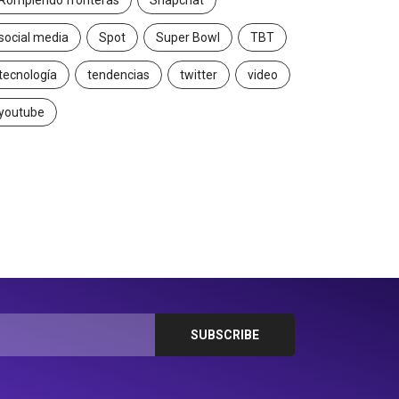
Rompiendo fronteras
Snapchat
2026/07/16
2026/06/23
social media
Spot
Super Bowl
TBT
tecnología
tendencias
twitter
video
youtube