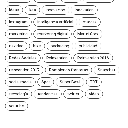
Ideas
ikea
innovación
Innovation
Instagram
inteligencia artificial
marcas
marketing
marketing digital
Maruri Grey
navidad
Nike
packaging
publicidad
Redes Sociales
Reinvention
Reinvention 2016
reinvention 2017
Rompiendo fronteras
Snapchat
social media
Spot
Super Bowl
TBT
tecnología
tendencias
twitter
video
youtube