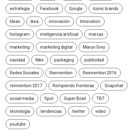
estrategia
Facebook
Google
Iconic brands
Ideas
ikea
innovación
Innovation
Instagram
inteligencia artificial
marcas
marketing
marketing digital
Maruri Grey
navidad
Nike
packaging
publicidad
Redes Sociales
Reinvention
Reinvention 2016
reinvention 2017
Rompiendo fronteras
Snapchat
social media
Spot
Super Bowl
TBT
tecnología
tendencias
twitter
video
youtube