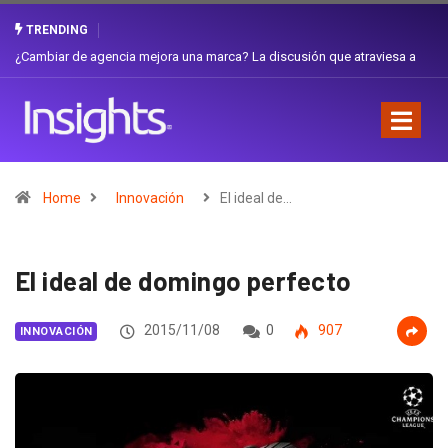
TRENDING
Gabriela Herrera y el arte de cambiarse el sombrero en Corporación
Favorita
Home
Innovación
El ideal de…
El ideal de domingo perfecto
2015/11/08
0
907
INNOVACIÓN