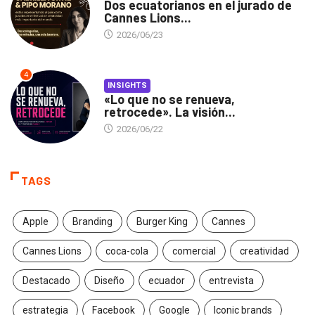
Dos ecuatorianos en el jurado de
Cannes Lions...
2026/06/23
4
INSIGHTS
«Lo que no se renueva,
retrocede». La visión...
2026/06/22
TAGS
Apple
Branding
Burger King
Cannes
Cannes Lions
coca-cola
comercial
creatividad
Destacado
Diseño
ecuador
entrevista
estrategia
Facebook
Google
Iconic brands