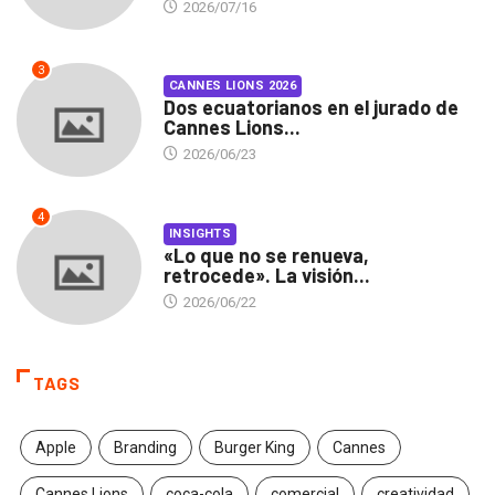
2026/07/16
3
CANNES LIONS 2026
Dos ecuatorianos en el jurado de
Cannes Lions...
2026/06/23
4
INSIGHTS
«Lo que no se renueva,
retrocede». La visión...
2026/06/22
TAGS
Apple
Branding
Burger King
Cannes
Cannes Lions
coca-cola
comercial
creatividad