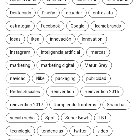
Destacado
Diseño
ecuador
entrevista
estrategia
Facebook
Google
Iconic brands
Ideas
ikea
innovación
Innovation
Instagram
inteligencia artificial
marcas
marketing
marketing digital
Maruri Grey
navidad
Nike
packaging
publicidad
Redes Sociales
Reinvention
Reinvention 2016
reinvention 2017
Rompiendo fronteras
Snapchat
social media
Spot
Super Bowl
TBT
tecnología
tendencias
twitter
video