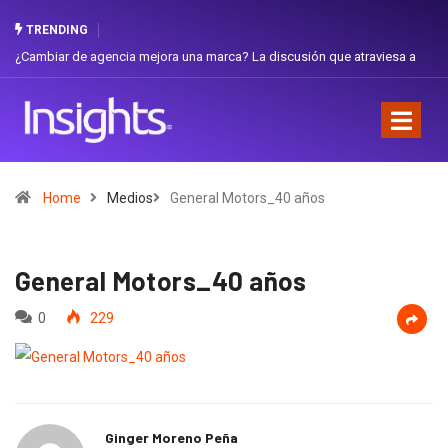
TRENDING
¿Cambiar de agencia mejora una marca? La discusión que atraviesa a
Ga
Ecuador
Fa
Home
Medios
General Motors_40 años
General Motors_40 años
0
229
Ginger Moreno Peña