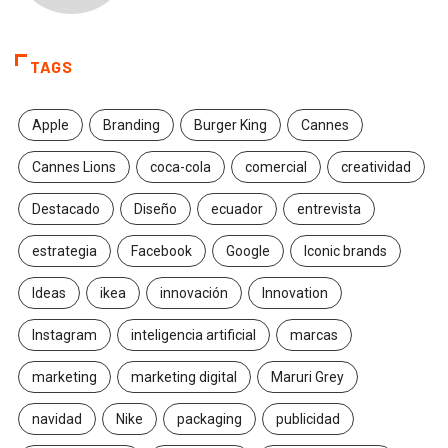
TAGS
Apple
Branding
Burger King
Cannes
Cannes Lions
coca-cola
comercial
creatividad
Destacado
Diseño
ecuador
entrevista
estrategia
Facebook
Google
Iconic brands
Ideas
ikea
innovación
Innovation
Instagram
inteligencia artificial
marcas
marketing
marketing digital
Maruri Grey
navidad
Nike
packaging
publicidad