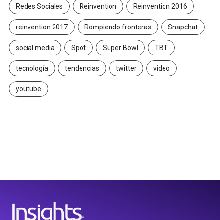
Redes Sociales
Reinvention
Reinvention 2016
reinvention 2017
Rompiendo fronteras
Snapchat
social media
Spot
Super Bowl
TBT
tecnología
tendencias
twitter
video
youtube