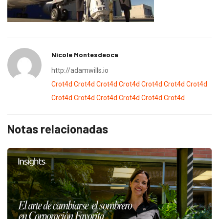
Nicole Montesdeoca
http://adamwills.io
Crot4d
Crot4d
Crot4d
Crot4d
Crot4d
Crot4d
Crot4d
Crot4d
Crot4d
Crot4d
Crot4d
Crot4d
Crot4d
Notas relacionadas