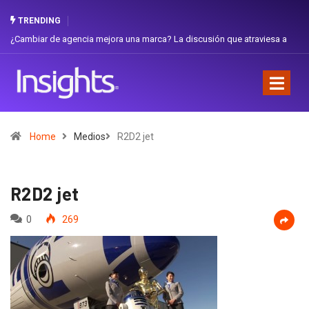
TRENDING
¿Cambiar de agencia mejora una marca? La discusión que atraviesa a
Ga
Ecuador
Fa
Home
Medios
R2D2 jet
R2D2 jet
0
269