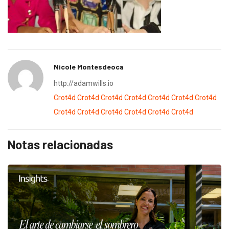
Nicole Montesdeoca
http://adamwills.io
Crot4d
Crot4d
Crot4d
Crot4d
Crot4d
Crot4d
Crot4d
Crot4d
Crot4d
Crot4d
Crot4d
Crot4d
Crot4d
Notas relacionadas