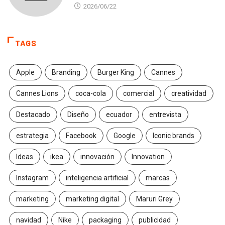
2026/06/22
TAGS
Apple
Branding
Burger King
Cannes
Cannes Lions
coca-cola
comercial
creatividad
Destacado
Diseño
ecuador
entrevista
estrategia
Facebook
Google
Iconic brands
Ideas
ikea
innovación
Innovation
Instagram
inteligencia artificial
marcas
marketing
marketing digital
Maruri Grey
navidad
Nike
packaging
publicidad