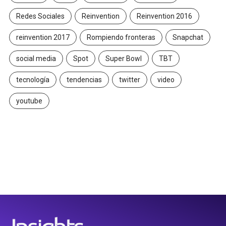
Redes Sociales
Reinvention
Reinvention 2016
reinvention 2017
Rompiendo fronteras
Snapchat
social media
Spot
Super Bowl
TBT
tecnología
tendencias
twitter
video
youtube