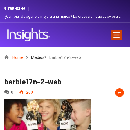
TRENDING
iar de agencia mejora una marca? La discusión que atraviesa a
Gabriela H
dor
Favorita
Home
Medios
barbie17n-2-web
barbie17n-2-web
0
260