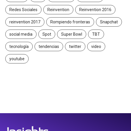
Redes Sociales
Reinvention
Reinvention 2016
reinvention 2017
Rompiendo fronteras
Snapchat
social media
Spot
Super Bowl
TBT
tecnología
tendencias
twitter
video
youtube