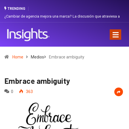
TRENDING
ambiar de agencia mejora una marca? La discusión que atraviesa a
Gabriel
uador
Favorit
Home
Medios
Embrace ambiguity
Embrace ambiguity
0
363