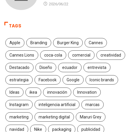
2026/06/22
TAGS
Apple
Branding
Burger King
Cannes
Cannes Lions
coca-cola
comercial
creatividad
Destacado
Diseño
ecuador
entrevista
estrategia
Facebook
Google
Iconic brands
Ideas
ikea
innovación
Innovation
Instagram
inteligencia artificial
marcas
marketing
marketing digital
Maruri Grey
navidad
Nike
packaging
publicidad